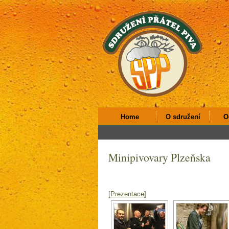
Home
O sdružení
O
Minipivovary Plzeňska
[Prezentace]