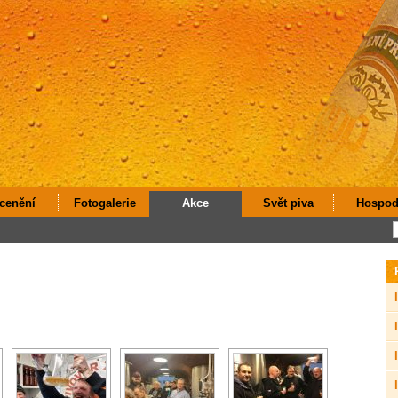
cenění
Fotogalerie
Akce
Svět piva
Hospod