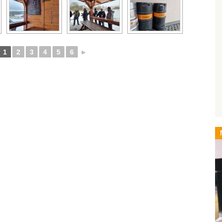
1
2
3
4
5
6
►