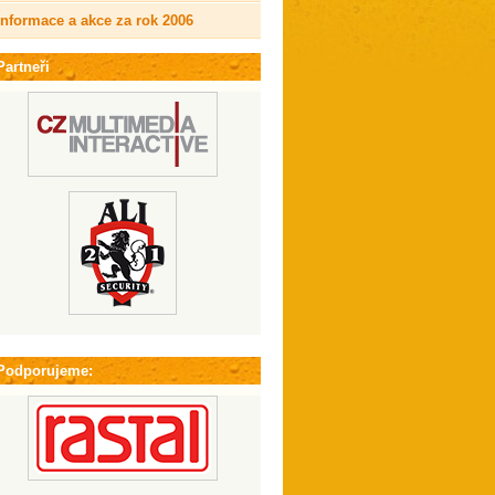
Informace a akce za rok 2006
Partneři
Podporujeme: