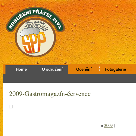
Home
O sdružení
Ocenění
Fotogalerie
2009-Gastromagazín-červenec
«
2009
|