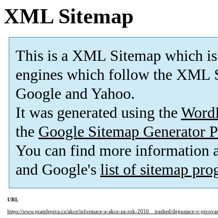
XML Sitemap
This is a XML Sitemap which is
engines which follow the XML S
Google and Yahoo.
It was generated using the
Word
the
Google Sitemap Generator P
You can find more information
and Google's
list of sitemap pr
URL
https://www.pratelepiva.cz/akce/informace-a-akce-za-rok-2010__trashed/degustace-v-pivova