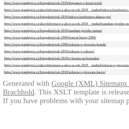
https://www.pratelepiva.cz/fotogalerie/rok-2010/degustace-v-krusovicich/
https://www.pratelepiva.cz/akce/informace-a-akce-za-rok-2010__trashed/tiskova-konference-
https://www.pratelepiva.cz/fotogalerie/rok-2010/tiskova-konference-aliance-piv/
https://www.pratelepiva.cz/akce/informace-a-akce-za-rok-2010__trashed/zasedani-pivniho-s
https://www.pratelepiva.cz/fotogalerie/rok-2010/zasedani-pivniho-snemu/
https://www.pratelepiva.cz/fotogalerie/rok-2009/festival-bierig-2009/
https://www.pratelepiva.cz/fotogalerie/rok-2006/exkurze-v-pivovaru-branik/
https://www.pratelepiva.cz/fotogalerie/rok-2010/exkurze-v-rohozci/
https://www.pratelepiva.cz/fotogalerie/rok-2010/v-breznu-na-breznaka/
https://www.pratelepiva.cz/akce/informace-a-akce-za-rok-2010__trashed/exkurze-v-pivovaru
https://www.pratelepiva.cz/fotogalerie/rok-2010/exkurze-v-pivovaru-kacov/
Generated with
Google (XML) Sitemaps G
Brachhold
. This XSLT template is releas
If you have problems with your sitemap p