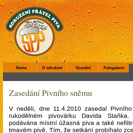
Home
O sdružení
Ocenění
Fotogalerie
Zasedání Pivního sněmu
V neděli, dne 11.4.2010 zasedal Pivní
rukodělném pivovárku Davida Staňka
podávána místní úžasná piva a také nefilt
tmavém pivě. Tím, že setkání probíhalo zce