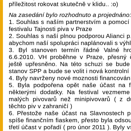
příležitost rokovat skutečně v klidu.. :o)
Na zasedání bylo rozhodnuto a projednáno
1. Souhlas s naším partnerstvím a pomocí 
festivalu Tajnosti piva v Praze
2. Souhlas s naší plnou podporou Alianci p.
abychom naší spolupráci naplánovali s výh
3. Byl stanoven termín řádné Valné hr
6.6.2010. VH proběhne v Praze, přesný
ještě upřesněno. Na této schuzi se bude
stanov SPP a bude se volit i nová kontrolní
4. Byly navrženy nové moznosti financován
5. Byla podpořena opět naše účast na fe
některými dodatky. Na festival vezmem
malých pivovarů než minipivovarů ( z 
těchto piv v zahraničí )
6. Přestože naše účast na Slavnostech p
spíše finančním fiaskem, přesto byla odsouh
třetí účast v pořadí ( pro únor 2011 ). Byly