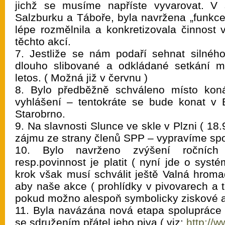
jichž se musíme napříste vyvarovat. V 
Salzburku a Táboře, byla navržena „funkc
lépe rozmělnila a konkretizovala činnost 
těchto akcí.
7. Jestliže se nám podaří sehnat silnéh
dlouho slibované a odkládané setkání m
letos. ( Možná již v červnu )
8. Bylo předběžně schváleno místo kon
vyhlášení – tentokráte se bude konat v 
Starobrno.
9. Na slavnosti Slunce ve skle v Plzni ( 18
zájmu ze strany členů SPP – vypravíme spo
10. Bylo navrženo zvýšení ročních 
resp.povinnost je platit ( nyní jde o systé
krok však musí schválit ještě Valná hroma
aby naše akce ( prohlídky v pivovarech a t
pokud možno alespoň symbolicky ziskové a
11. Byla navázána nová etapa spolupráce
se sdružením přátel jeho piva ( viz:
http://