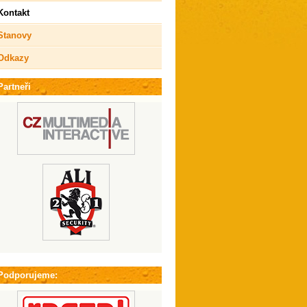
Kontakt
Stanovy
Odkazy
Partneři
Podporujeme: