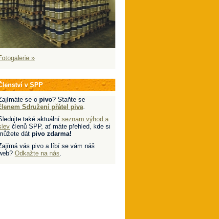
Fotogalerie »
Členství v SPP
Zajímáte se o
pivo
? Staňte se
členem Sdružení přátel piva
.
Sledujte také aktuální
seznam výhod a
slev
členů SPP, ať máte přehled, kde si
můžete dát
pivo zdarma!
Zajímá vás pivo a líbí se vám náš
web?
Odkažte na nás
.