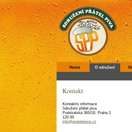
Home
O sdružení
O
Kontakt
Kontaktní informace
Sdružení přátel piva
Podskalská 365/10, Praha 2
120 00
info@pratelepiva.cz