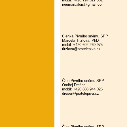
mobil: +420 724 327 061
neuman.alois@gmail.com
Členka Pivního sněmu SPP
Marcela Titzlová, PhDr.
mobil: +420 602 260 975
titzlova@pratelepiva.cz
Člen Pivního sněmu SPP
Ondřej Drešer
mobil: +420 608 944 026
dreser@pratelepiva.cz
Člen Pivního sněmu SPP