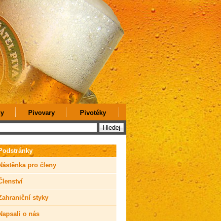
y
Pivovary
Pivotéky
Podstránky
Nástěnka pro členy
Členství
Zahraniční styky
Napsali o nás