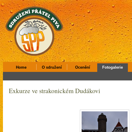
Home
O sdružení
Ocenění
Fotogalerie
Exkurze ve strakonickém Dudákovi