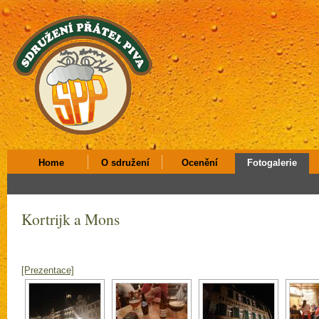
Home
O sdružení
Ocenění
Fotogalerie
Kortrijk a Mons
[Prezentace]