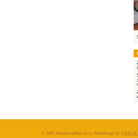
© 2009 Sdružení přátel piva | Webdesign by:
CZECH 