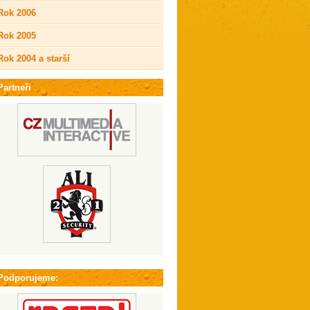
Rok 2006
Rok 2005
Rok 2004 a starší
Partneři
Podporujeme: