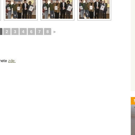
2
3
4
6
7
8
►
znete
zde: