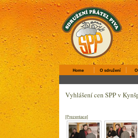
Home
O sdružení
O
Vyhlášení cen SPP v Kynš
[Prezentace]