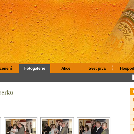
cenění
Fotogalerie
Akce
Svět piva
Hospod
perku