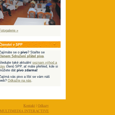
Fotogalerie »
Členství v SPP
Zajímáte se o
pivo
? Staňte se
členem Sdružení přátel piva
.
Sledujte také aktuální
seznam výhod a
slev
členů SPP, ať máte přehled, kde si
můžete dát
pivo zdarma!
Zajímá vás pivo a líbí se vám náš
web?
Odkažte na nás
.
Kontakt
|
Odkazy
MULTIMEDIA INTERACTIVE