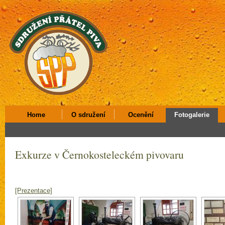
Home
O sdružení
Ocenění
Fotogalerie
Exkurze v Černokosteleckém pivovaru
[Prezentace]