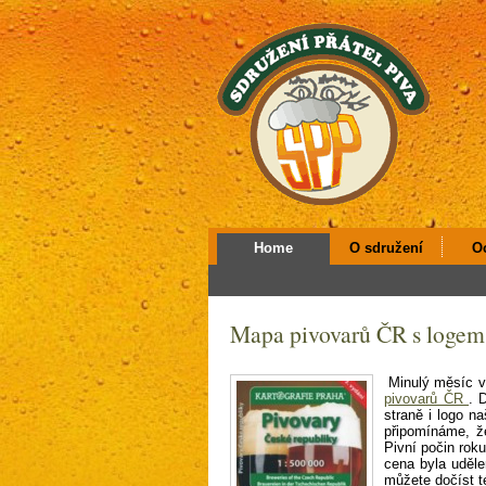
Home
O sdružení
O
Mapa pivovarů ČR s logem 
Minulý měsíc v
pivovarů ČR
. 
straně i logo na
připomínáme, ž
Pivní počin rok
cena byla uděle
můžete dočíst 