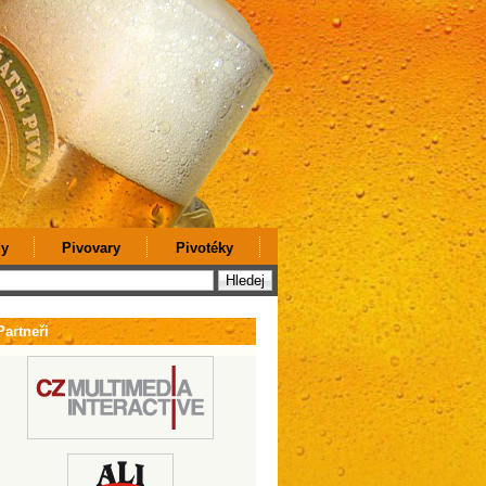
y
Pivovary
Pivotéky
Partneři