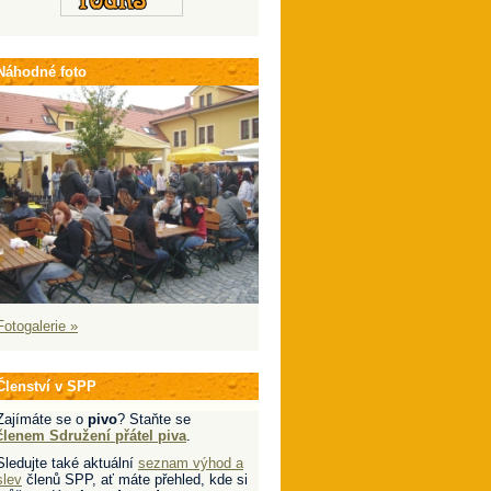
Náhodné foto
Fotogalerie »
Členství v SPP
Zajímáte se o
pivo
? Staňte se
členem Sdružení přátel piva
.
Sledujte také aktuální
seznam výhod a
slev
členů SPP, ať máte přehled, kde si