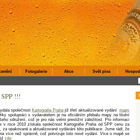
cenění
Fotogalerie
Akce
Svět piva
Hospod
SPP !!!
ydala společnost
Kartografie Praha
již třetí aktualizované vydání
mapy
Díky spolupráci s vydavatelem je na oficiálním přebalu mapy na titulní
šeho sdružení, což je pro nás velmi prestižní záležitost. Pro informaci
e v roce 2010 získala společnost Kartografie Praha od SPP cenu za
u, za opakované a aktualizované vydávání této publikace. Jsme rádi, že
na více než správně, což potvrzuje toto nové vydání. Více o mapě se
též
zde: