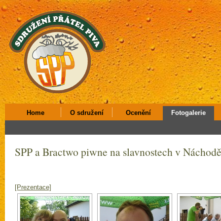
Home
O sdružení
Ocenění
Fotogalerie
SPP a Bractwo piwne na slavnostech v Náchod
[Prezentace]