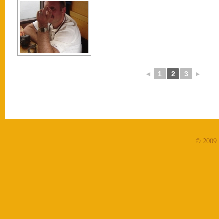
◄
1
2
3
►
© 2009 