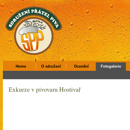
Home
O sdružení
Ocenění
Fotogalerie
Exkurze v pivovaru Hostivař