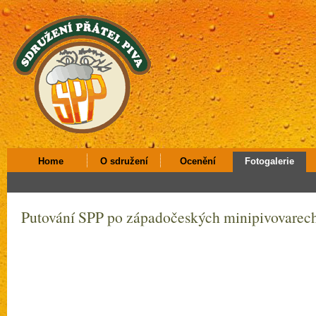
Home
O sdružení
Ocenění
Fotogalerie
Putování SPP po západočeských minipivovarec