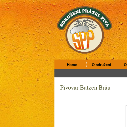
Home
O sdružení
O
Pivovar Batzen Bräu