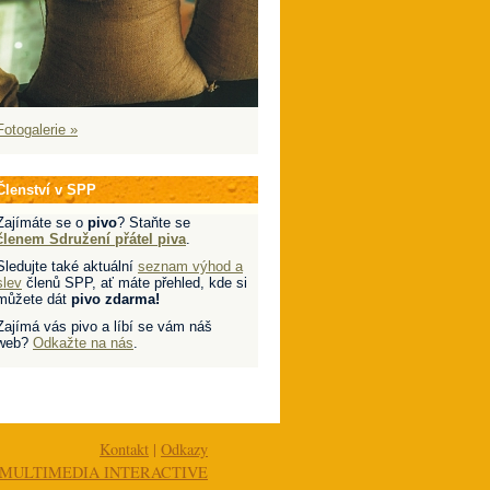
Fotogalerie »
Členství v SPP
Zajímáte se o
pivo
? Staňte se
členem Sdružení přátel piva
.
Sledujte také aktuální
seznam výhod a
slev
členů SPP, ať máte přehled, kde si
můžete dát
pivo zdarma!
Zajímá vás pivo a líbí se vám náš
web?
Odkažte na nás
.
Kontakt
|
Odkazy
MULTIMEDIA INTERACTIVE