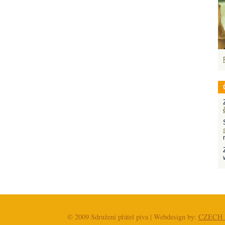
© 2009 Sdružení přátel piva | Webdesign by:
CZECH 