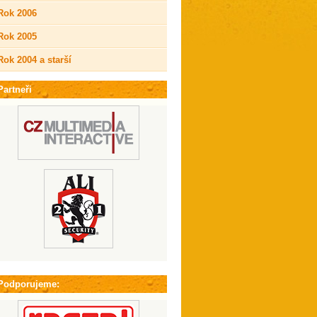
Rok 2006
Rok 2005
Rok 2004 a starší
Partneři
Podporujeme: