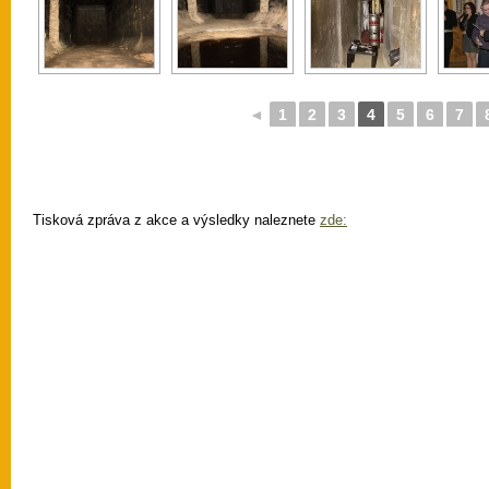
◄
1
2
3
4
5
6
7
Tisková zpráva z akce a výsledky naleznete
zde: