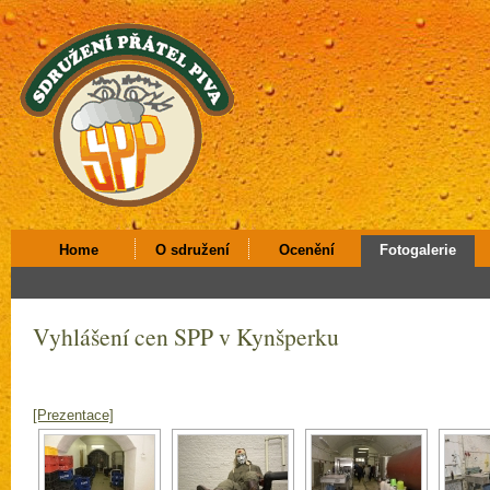
Home
O sdružení
Ocenění
Fotogalerie
Vyhlášení cen SPP v Kynšperku
[Prezentace]