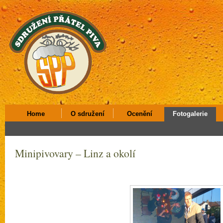
Home
O sdružení
Ocenění
Fotogalerie
Minipivovary – Linz a okolí