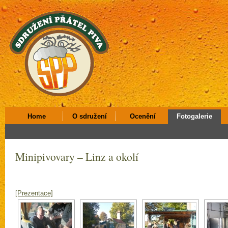
Home
O sdružení
Ocenění
Fotogalerie
Minipivovary – Linz a okolí
[Prezentace]