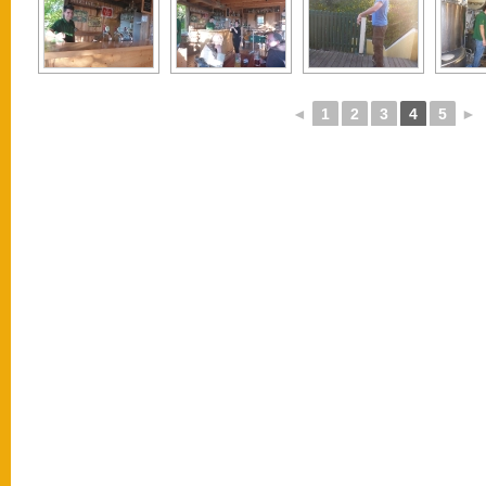
◄
1
2
3
4
5
►