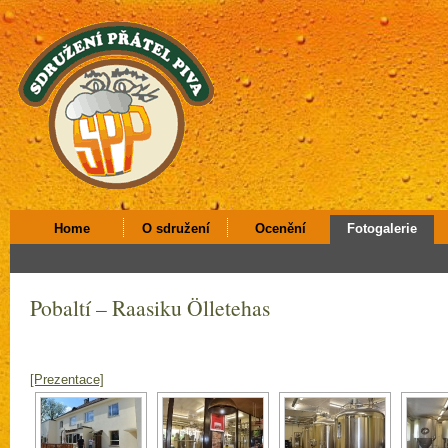
Home
O sdružení
Ocenění
Fotogalerie
Pobaltí – Raasiku Ölletehas
[Prezentace]