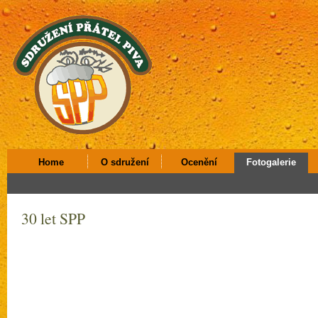
Home
O sdružení
Ocenění
Fotogalerie
30 let SPP