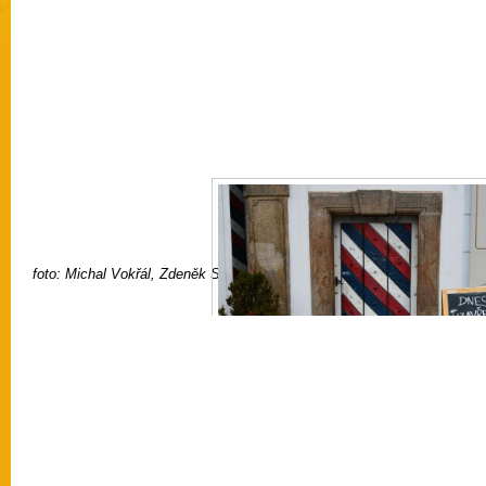
[SEZNAM OBRÁZKŮ]
foto: Michal Vokřál, Zdeněk Schenk