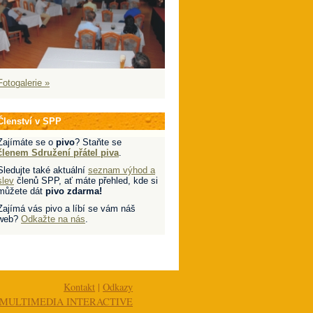
Fotogalerie »
Členství v SPP
Zajímáte se o
pivo
? Staňte se
členem Sdružení přátel piva
.
Sledujte také aktuální
seznam výhod a
slev
členů SPP, ať máte přehled, kde si
můžete dát
pivo zdarma!
Zajímá vás pivo a líbí se vám náš
web?
Odkažte na nás
.
Kontakt
|
Odkazy
MULTIMEDIA INTERACTIVE