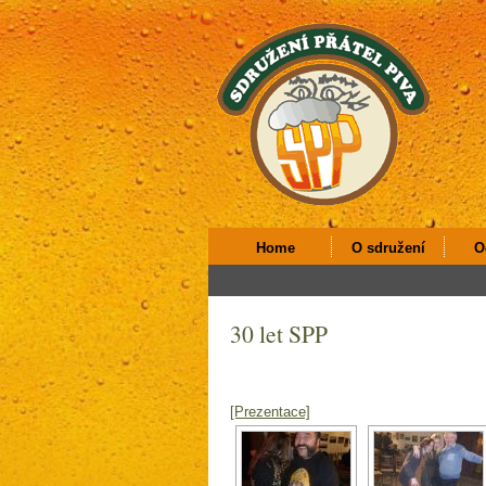
Home
O sdružení
O
30 let SPP
[Prezentace]