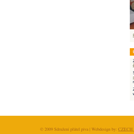
© 2009 Sdružení přátel piva | Webdesign by:
CZECH 