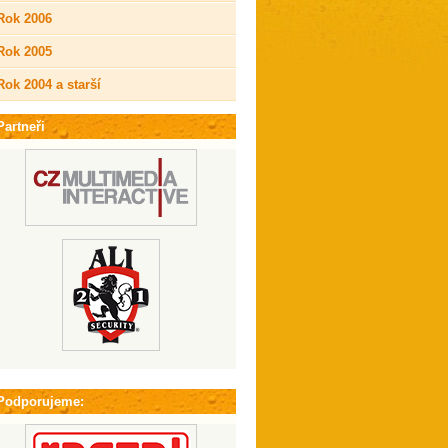
Rok 2006
Rok 2005
Rok 2004 a starší
Partneři
Podporujeme: