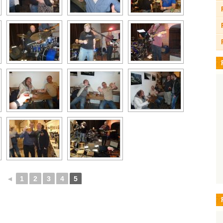
◄
1
2
3
4
5