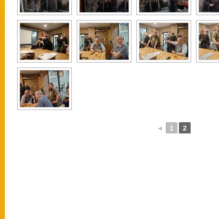
◄
1
2