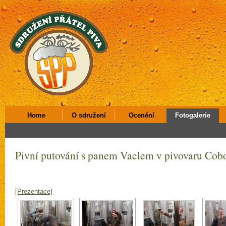
Home
O sdružení
Ocenění
Fotogalerie
Pivní putování s panem Vaclem v pivovaru Cobo
[Prezentace]