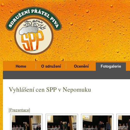
Home
O sdružení
Ocenění
Fotogalerie
Vyhlášení cen SPP v Nepomuku
[Prezentace]