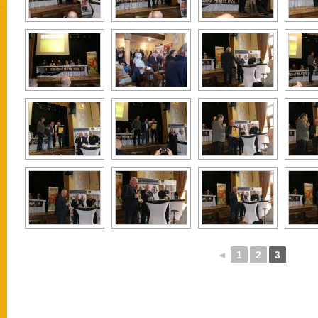
◄
1
2
3