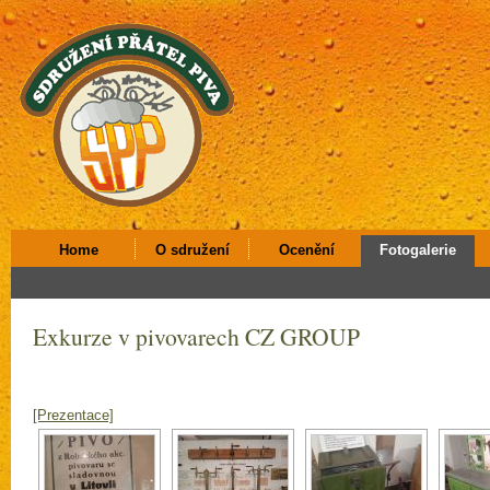
Home
O sdružení
Ocenění
Fotogalerie
Exkurze v pivovarech CZ GROUP
[Prezentace]