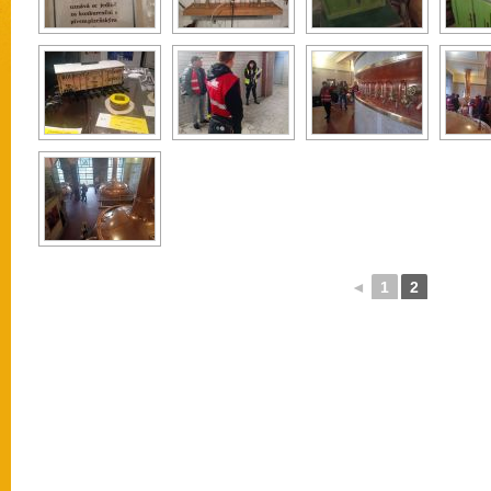
◄
1
2