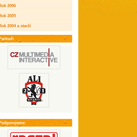
Rok 2006
Rok 2005
Rok 2004 a starší
Partneři
Podporujeme: