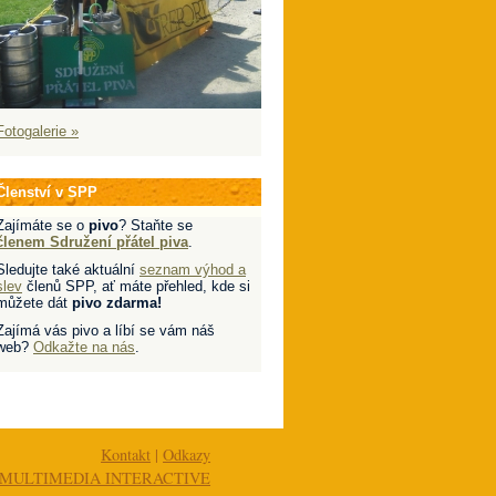
Fotogalerie »
Členství v SPP
Zajímáte se o
pivo
? Staňte se
členem Sdružení přátel piva
.
Sledujte také aktuální
seznam výhod a
slev
členů SPP, ať máte přehled, kde si
můžete dát
pivo zdarma!
Zajímá vás pivo a líbí se vám náš
web?
Odkažte na nás
.
Kontakt
|
Odkazy
MULTIMEDIA INTERACTIVE