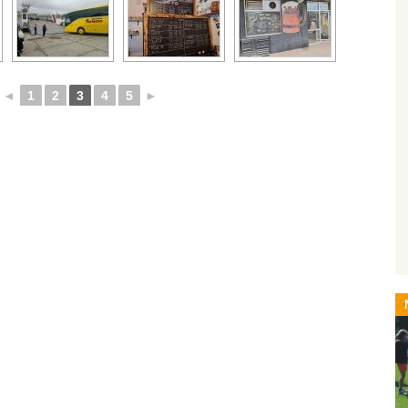
◄
1
2
3
4
5
►