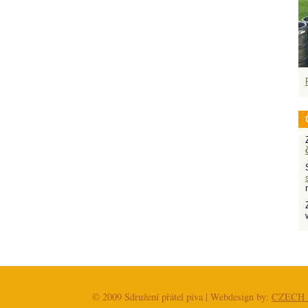
© 2009 Sdružení přátel piva | Webdesign by:
CZECH 