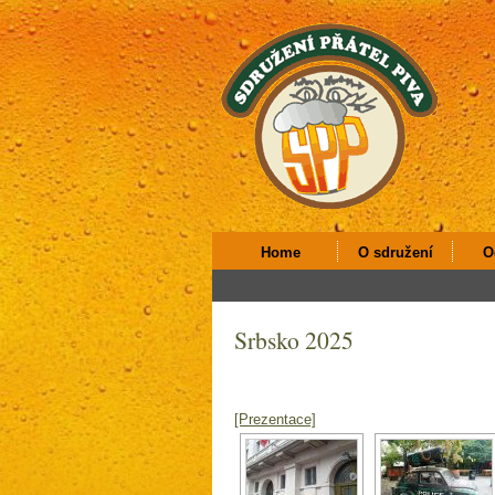
Home
O sdružení
O
Srbsko 2025
[Prezentace]