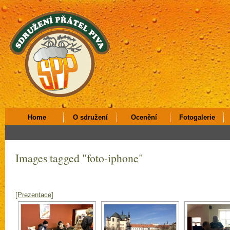
Home
O sdružení
Ocenění
Fotogalerie
Images tagged "foto-iphone"
[Prezentace]