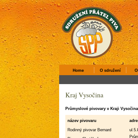
Home
O sdružení
O
Kraj Vysočina
Průmyslové pivovary v Kraji Vysočina
název pivovaru
adre
Rodinný pivovar Bernard
ul.5
Prům