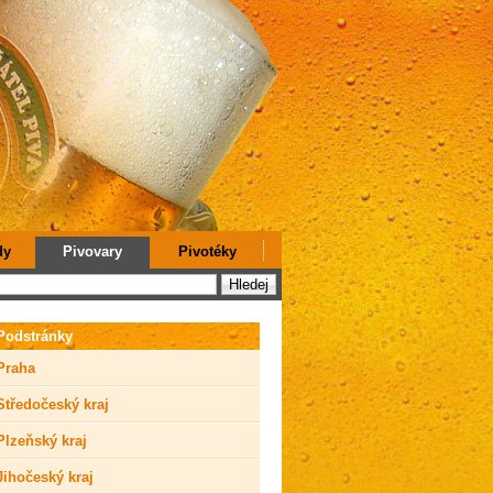
dy
Pivovary
Pivotéky
Podstránky
Praha
Středočeský kraj
Plzeňský kraj
Jihočeský kraj