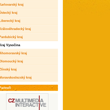
Karlovarský kraj
Ústecký kraj
Liberecký kraj
Královéhradecký kraj
Pardubický kraj
Kraj Vysočina
Jihomoravský kraj
Olomoucký kraj
Zlínský kraj
Moravskoslezský kraj
Partneři