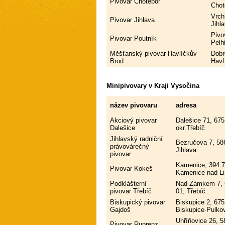
Pivovar Chotěboř
Chot
Vrch
Pivovar Jihlava
Jihl
Pivo
Pivovar Poutník
Pelh
Měšťanský pivovar Havlíčkův
Dobr
Brod
Havl
Minipivovary v Kraji Vysočina
název pivovaru
adresa
Akciový pivovar
Dalešice 71, 675
Dalešice
okr.Třebíč
Jihlavský radniční
Bezručova 7, 58
právovárečný
Jihlava
pivovar
Kamenice, 394 7
Pivovar Kokeš
Kamenice nad L
Podklášterní
Nad Zámkem 7, 
pivovar Třebíč
01, Třebíč
Biskupický pivovar
Biskupice 2, 675
Gajdoš
Biskupice-Pulko
Uhříňovice 26, 5
Pivovar Ruprenz