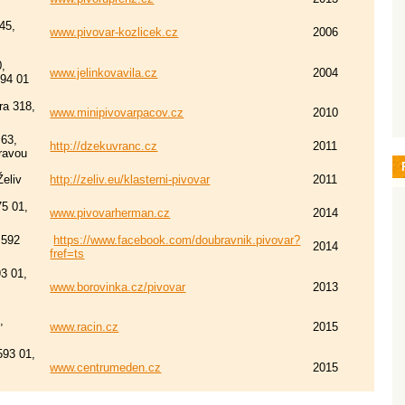
45,
www.pivovar-kozlicek.cz
2006
0,
www.jelinkovavila.cz
2004
594 01
ra 318,
www.minipivovarpacov.cz
2010
 63,
http://dzekuvranc.cz
2011
ravou
Želiv
http://zeliv.eu/klasterni-pivovar
2011
75 01,
www.pivovarherman.cz
2014
 592
https://www.facebook.com/doubravnik.pivovar?
2014
fref=ts
3 01,
www.borovinka.cz/pivovar
2013
,
www.racin.cz
2015
593 01,
www.centrumeden.cz
2015