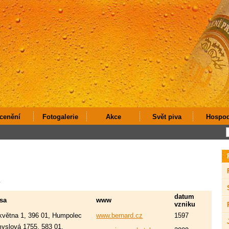
cenění
Fotogalerie
Akce
Svět piva
Hospo
datum
sa
www
vzniku
.května 1, 396 01, Humpolec
www.bernard.cz
1597
yslová 1755, 583 01,