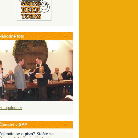
Náhodné foto
Fotogalerie »
Členství v SPP
Zajímáte se o
pivo
? Staňte se