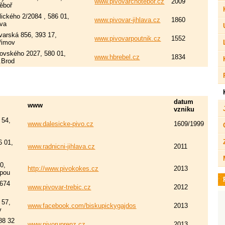
www.pivovarchotebor.cz
2009
ěboř
lického 2/2084 , 586 01,
www.pivovar-jihlava.cz
1860
ava
varská 856, 393 17,
www.pivovarpoutnik.cz
1552
řimov
ovského 2027, 580 01,
www.hbrebel.cz
1834
.Brod
datum
www
vzniku
 54,
www.dalesicke-pivo.cz
1609/1999
6 01,
www.radnicni-jihlava.cz
2011
0,
http://www.pivokokes.cz
2013
ipou
674
www.pivovar-trebic.cz
2012
 57,
www.facebook.com/biskupickygajdos
2013
v
88 32
www.pivoruprenz.cz
2013