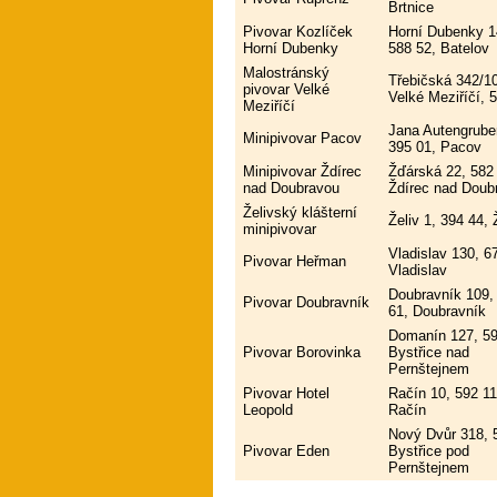
Brtnice
Pivovar Kozlíček
Horní Dubenky 1
Horní Dubenky
588 52, Batelov
Malostránský
Třebičská 342/1
pivovar Velké
Velké Meziříčí, 
Meziříčí
Jana Autengrube
Minipivovar Pacov
395 01, Pacov
Minipivovar Ždírec
Žďárská 22, 582
nad Doubravou
Ždírec nad Doub
Želivský klášterní
Želiv 1, 394 44, 
minipivovar
Vladislav 130, 6
Pivovar Heřman
Vladislav
Doubravník 109,
Pivovar Doubravník
61, Doubravník
Domanín 127, 59
Pivovar Borovinka
Bystřice nad
Pernštejnem
Pivovar Hotel
Račín 10, 592 11
Leopold
Račín
Nový Dvůr 318, 
Pivovar Eden
Bystřice pod
Pernštejnem