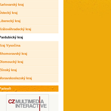
Karlovarský kraj
Ústecký kraj
Liberecký kraj
Královéhradecký kraj
Pardubický kraj
Kraj Vysočina
Jihomoravský kraj
Olomoucký kraj
Zlínský kraj
Moravskoslezský kraj
Partneři