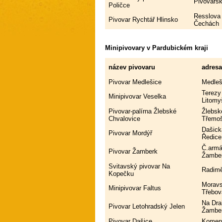
Pivovarsk
Poličce
Resslova 
Pivovar Rychtář Hlinsko
Čechách
Minipivovary v Pardubickém kraji
název pivovaru
adres
Pivovar Medlešice
Medleš
Terezy
Minipivovar Veselka
Litomy
Pivovar-palírna Žlebské
Žlebsk
Chvalovice
Třemo
Dašick
Pivovar Mordýř
Ředice
Č.armá
Pivovar Žamberk
Žambe
Svitavský pivovar Na
Radimě
Kopečku
Moravs
Minipivovar Faltus
Třebov
Na Dra
Pivovar Letohradský Jelen
Žambe
Pivovar Dašice
Komens