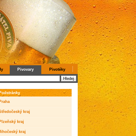
dy
Pivovary
Pivotéky
Podstránky
Praha
Středočeský kraj
Plzeňský kraj
Jihočeský kraj