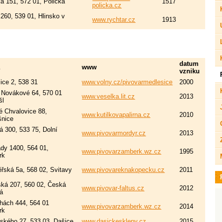
á 151, 572 01, Polička
1517
policka.cz
260, 539 01, Hlinsko v
www.rychtar.cz
1913
datum
a
www
vzniku
ice 2, 538 31
www.volny.cz/pivovarmedlesice
2000
 Novákové 64, 570 01
www.veselka.lit.cz
2013
šl
é Chvalovice 88,
www.kutilkovapalirna.cz
2010
šnice
á 300, 533 75, Dolní
www.pivovarmordyr.cz
2013
dy 1400, 564 01,
www.pivovarzamberk.wz.cz
1995
rk
řská 5a, 568 02, Svitavy
www.pivovareknakopecku.cz
2011
ká 207, 560 02, Česká
www.pivovar-faltus.cz
2012
á
hách 444, 564 01
www.pivovarzamberk.wz.cz
2014
rk
kého 27, 533 03, Dašice
www.dasickesklepy.cz
2015