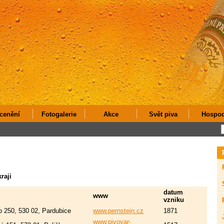
cenění
Fotogalerie
Akce
Svět piva
Hospo
raji
datum
www
vzniku
 250, 530 02, Pardubice
www.pernstejn.cz
1871
www.pivovar-