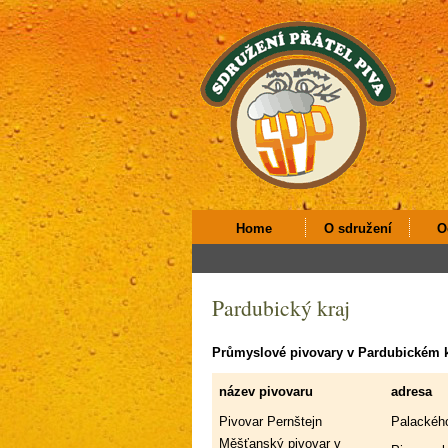
Home
O sdružení
O
Pardubický kraj
Průmyslové pivovary v Pardubickém k
název pivovaru
adresa
Pivovar Pernštejn
Palackého
Měšťanský pivovar v