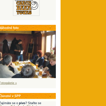
Náhodné foto
Fotogalerie »
Členství v SPP
Zajímáte se o
pivo
? Staňte se