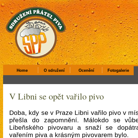
Home
O sdružení
Ocenění
Fotogalerie
V Libni se opět vařilo pivo
Doba, kdy se v Praze Libni vařilo pivo v mí
přešla do zapomnění. Málokdo se vůbe
Libeňského pivovaru a snaží se dopátra
vařením piva a krásným pivovarem bylo.