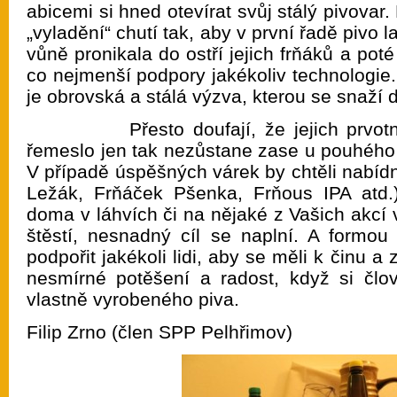
abicemi si hned otevírat svůj stálý pivovar. 
„vyladění“ chutí tak, aby v první řadě pivo l
vůně pronikala do ostří jejich frňáků a poté 
co nejmenší podpory jakékoliv technologie. 
je obrovská a stálá výzva, kterou se snaží d
Přesto doufají, že jejich prvotní n
řemeslo jen tak nezůstane zase u pouhého „
V případě úspěšných várek by chtěli nabíd
Ležák, Frňáček Pšenka, Frňous IPA atd.)
doma v láhvích či na nějaké z Vašich akcí
štěstí, nesnadný cíl se naplní. A formou 
podpořit jakékoli lidi, aby se měli k činu a z
nesmírné potěšení a radost, když si člo
vlastně vyrobeného piva.
Filip Zrno (člen SPP Pelhřimov)