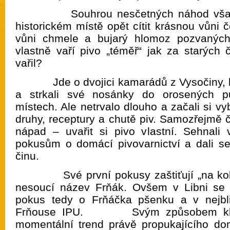
Souhrou nesčetných náhod však b
historickém místě opět cítit krásnou vůni 
vůni chmele a bujarý hlomoz pozvaných
vlastně vaří pivo „téměř“ jak za starých
vařil?
Jde o dvojici kamarádů z Vysočiny, kte
a strkali své nosánky do orosených půl
místech. Ale netrvalo dlouho a začali si vy
druhy, receptury a chutě piv. Samozřejmě č
nápad – uvařit si pivo vlastní. Sehnali
pokusům o domácí pivovarnictví a dali se
činu.
Své první pokusy zaštiťují „na kolen
nesoucí název Frňák. Ovšem v Libni se s
pokus tedy o Frňáčka pšenku a v nejbl
Frňouse IPU. Svým způsobem kluci
momentální trend právě propukajícího do