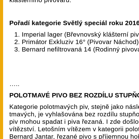
Pořadí kategorie Světlý speciál roku 2016
Imperial lager (Břevnovský klášterní pi
Primátor Exkluziv 16° (Pivovar Náchod)
Bernard nefiltrovaná 14 (Rodinný pivov
…..
POLOTMAVÉ PIVO BEZ ROZDÍLU STUPŇ
Kategorie polotmavých piv, stejně jako násle
tmavých, je vyhlašována bez rozdílu stupňo
piv mohou spadat i piva řezaná. I zde došl
vítězství. Letošním vítězem v kategorii pol
Bernard Jantar, řezané pivo s příjemnou ho