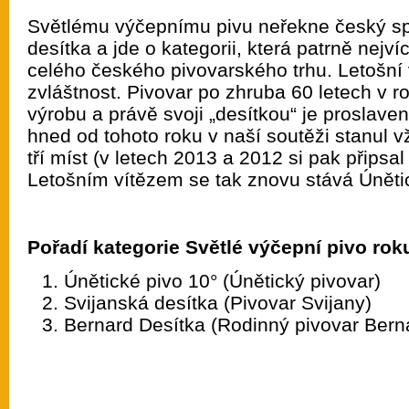
Světlému výčepnímu pivu neřekne český spo
desítka a jde o kategorii, která patrně nejví
celého českého pivovarského trhu. Letošní
zvláštnost. Pivovar po zhruba 60 letech v r
výrobu a právě svoji „desítkou“ je proslaven
hned od tohoto roku v naší soutěži stanul 
tří míst (v letech 2013 a 2012 si pak připsal
Letošním vítězem se tak znovu stává Úněti
Pořadí kategorie Světlé výčepní pivo rok
Únětické pivo 10° (Únětický pivovar)
Svijanská desítka (Pivovar Svijany)
Bernard Desítka (Rodinný pivovar Bern