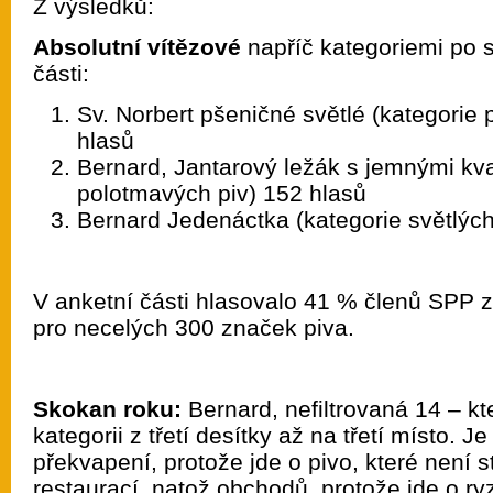
Z výsledků:
Absolutní vítězové
napříč kategoriemi po 
části:
Sv. Norbert pšeničné světlé (kategorie 
hlasů
Bernard, Jantarový ležák s jemnými kv
polotmavých piv) 152 hlasů
Bernard Jedenáctka (kategorie světlých
V anketní části hlasovalo 41 % členů SPP 
pro necelých 300 značek piva.
Skokan roku:
Bernard, nefiltrovaná 14 – kt
kategorii z třetí desítky až na třetí místo. Je
překvapení, protože jde o pivo, které není 
restaurací, natož obchodů, protože jde o ry