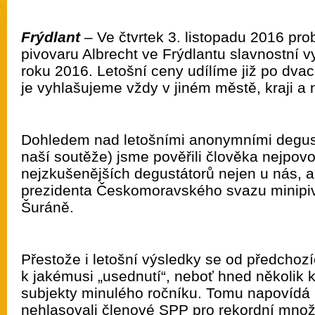
Frýdlant
– Ve čtvrtek 3. listopadu 2016 pr
pivovaru Albrecht ve Frýdlantu slavnostní v
roku 2016. Letošní ceny udílíme již po dva
je vyhlašujeme vždy v jiném městě, kraji a 
Dohledem nad letošními anonymními degus
naší soutěže) jsme pověřili člověka nejpovo
nejzkušenějších degustátorů nejen u nás, al
prezidenta Českomoravského svazu minipiv
Šuráně.
Přestože i letošní výsledky se od předchoz
k jakémusi „usednutí“, neboť hned několik k
subjekty minulého ročníku. Tomu napovídá i 
nehlasovali členové SPP pro rekordní množ