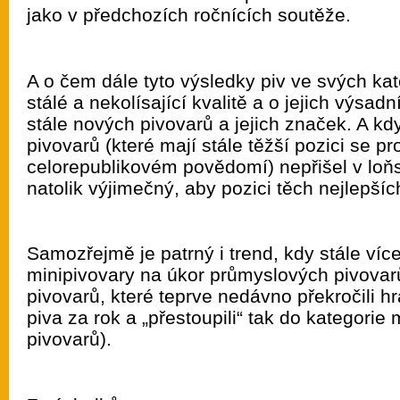
jako v předchozích ročnících soutěže.
A o čem dále tyto výsledky piv ve svých kat
stálé a nekolísající kvalitě a o jejich výsad
stále nových pivovarů a jejich značek. A k
pivovarů (které mají stále těžší pozici se pr
celorepublikovém povědomí) nepřišel v lo
natolik výjimečný, aby pozici těch nejlepších
Samozřejmě je patrný i trend, kdy stále víc
minipivovary na úkor průmyslových pivovar
pivovarů, které teprve nedávno překročili hr
piva za rok a „přestoupili“ tak do kategori
pivovarů).