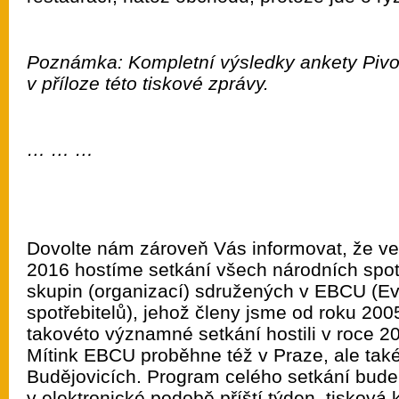
Poznámka: Kompletní výsledky ankety Pivo
v příloze této tiskové zprávy.
… … …
Dovolte nám zároveň Vás informovat, že ve 
2016 hostíme setkání všech národních spot
skupin (organizací) sdružených v EBCU (Ev
spotřebitelů), jehož členy jsme od roku 20
takovéto významné setkání hostili v roce 2
Mítink EBCU proběhne též v Praze, ale tak
Budějovicích. Program celého setkání bude
v elektronické podobě příští týden, tisková