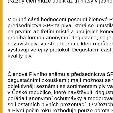
(Každý člen může udělit až tři hlasy v jednotl
V druhé části hodnocení posoudí členové 
předsednictva SPP ta piva, která se umísti
na prvním až třetím místě a určí jejich kon
probíhá formou anonymní degustace, na její
nezávislí pivovarští odborníci, kteří o průb
vystavují veřejný protokol. Degustační část
kvality piv.
Členové Pivního sněmu a předsednictva S
degustačními zkouškami) mají možnost se 
objektivněji seznámit se sortimentem piv v
v České republice, které navštěvují, degustu
pořádají anonymní ochutnávky a moderova
se i ostatních pivních prezentací. O vítězíc
a Pivní počin roku rozhoduje pouze porota