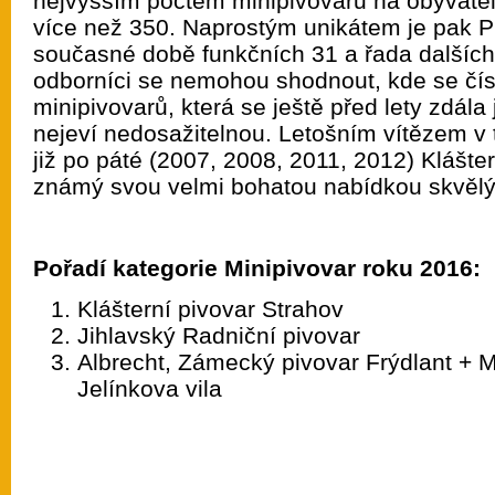
nejvyšším počtem minipivovarů na obyvatel
více než 350. Naprostým unikátem je pak Pr
současné době funkčních 31 a řada dalších 
odborníci se nemohou shodnout, kde se čísl
minipivovarů, která se ještě před lety zdála 
nejeví nedosažitelnou. Letošním vítězem v t
již po páté (2007, 2008, 2011, 2012) Klášter
známý svou velmi bohatou nabídkou skvělý
Pořadí kategorie Minipivovar roku 2016:
Klášterní pivovar Strahov
Jihlavský Radniční pivovar
Albrecht, Zámecký pivovar Frýdlant + M
Jelínkova vila