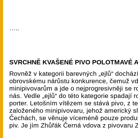
…..
SVRCHNĚ KVAŠENÉ PIVO POLOTMAVÉ 
Rovněž v kategorii barevných „ejlů“ dochází
obrovskému nárůstu konkurence, čemuž v
minipivovarům a jde o nejprogresivněji se roz
nás. Vedle „ejlů“ do této kategorie spadají r
porter. Letošním vítězem se stává pivo, z t
založeného minipivovaru, jehož americký sl
Čechách, se věnuje víceméně pouze produ
piv. Je jím Zhůřák Černá vdova z pivovaru 