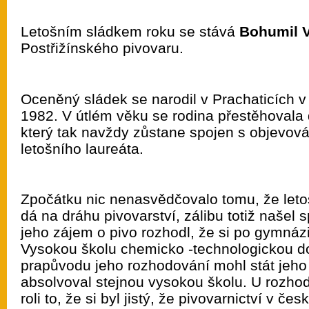
Letošním sládkem roku se stává
Bohumil V
Postřižínského pivovaru.
Oceněný sládek se narodil v Prachaticích 
1982. V útlém věku se rodina přestěhovala
který tak navždy zůstane spojen s objevov
letošního laureáta.
Zpočátku nic nenasvědčovalo tomu, že leto
dá na dráhu pivovarství, zálibu totiž našel 
jeho zájem o pivo rozhodl, že si po gymnáz
Vysokou školu chemicko -technologickou do
prapůvodu jeho rozhodování mohl stát jeho t
absolvoval stejnou vysokou školu. U rozho
roli to, že si byl jistý, že pivovarnictví v