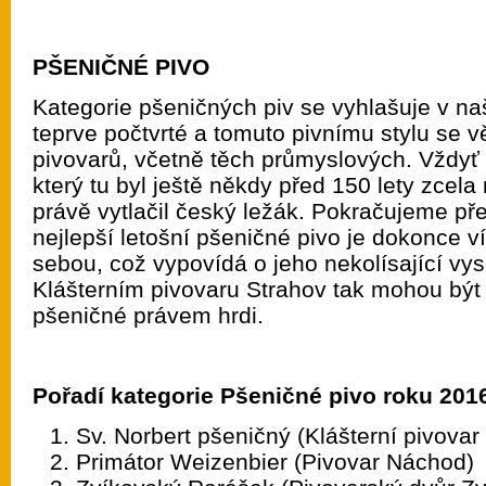
PŠENIČNÉ PIVO
Kategorie pšeničných piv se vyhlašuje v na
teprve počtvrté a tomuto pivnímu stylu se v
pivovarů, včetně těch průmyslových. Vždyť s
který tu byl ještě někdy před 150 lety zcela
právě vytlačil český ležák. Pokračujeme př
nejlepší letošní pšeničné pivo je dokonce ví
sebou, což vypovídá o jeho nekolísající vys
Klášterním pivovaru Strahov tak mohou být 
pšeničné právem hrdi.
Pořadí kategorie Pšeničné pivo roku 201
Sv. Norbert pšeničný (Klášterní pivovar
Primátor Weizenbier (Pivovar Náchod)