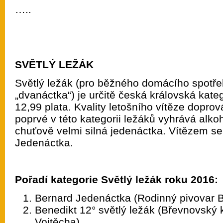
…..
SVĚTLÝ LEŽÁK
Světlý ležák (pro běžného domácího spotřeb
„dvanáctka“) je určitě česká královská kate
12,99 plata. Kvality letošního vítěze doprová
poprvé v této kategorii ležáků vyhrává alko
chuťově velmi silná jedenáctka. Vítězem se
Jedenáctka.
Pořadí kategorie Světlý ležák roku 2016:
Bernard Jedenáctka (Rodinný pivovar 
Benedikt 12° světlý ležák (Břevnovský k
Vojtěcha)