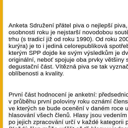
Anketa Sdružení přátel piva o nejlepší piva
osobnosti roku je nejstarší novodobou sou
trhu (s tradicí již od roku 1990). Od roku 2
kurýra) je to i jediná celorepubliková spotř
kterým SPP dojde ke svým výsledkům je dv
originální, neboť spojuje oba prvky většiny 
degustační část. Vítězná piva se tak vyzna
oblíbenosti a kvality.
První část hodnocení je anketní: předsedn
v průběhu první poloviny roku oznámí člens
ve kterých se bude ocenění v daném roce ud
hlasování všech členů. Hlasy jsou veden
po jejich zpracování určí v každé kategorii p