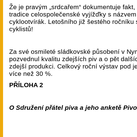
Že je pravým „srdcařem“ dokumentuje fakt,
tradice celospolečenské vyjížďky s názvem
cyklootvírák. Letošního již šestého ročníku
cyklistů!
Za své osmileté sládkovské působení v Ny
pozvednul kvalitu zdejších piv a o pět dalšíc
zdejší produkci. Celkový roční výstav pod 
více než 30 %.
PŘÍLOHA 2
O Sdružení přátel piva a jeho anketě Piv