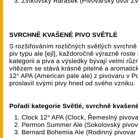
Zvíkovský Rarášek (Pivovarský dvůr Zv
SVRCHNĚ KVAŠENÉ PIVO SVĚTLÉ
S rozšiřováním rozličných světlých svrchn
piv typu ale [ejl], každoročně výrazně roste
kategorii a piva a výsledky bývají velmi rů
vítězem se stává krásně pitelné a aromatic
12° APA (American pale ale) z pivovaru v Po
proslavil svými pivy hned od svého vzniku.
Pořadí kategorie Světlé, svrchně kvašené
Clock 12° APA (Clock, Řemeslný pivova
Permon Summer Ale (Sokolovský pivov
Bernard Bohemia Ale (Rodinný pivovar