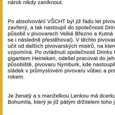
nárok nikdy zaniknout.
Po absolvování VŠCHT byl již řadu let pivo
zavřený, a tak nastoupil do společnosti Dr
působil v pivovarech Velké Březno a Kutná
se i následně přestěhoval). V těchto pivov
učit od dalších pivovarských mistrů, na kter
vzpomíná. Po ovládnutí společnosti Drink
gigantem Heineken, odešel pracovat do je
působiště, pivovaru Nymburk, kde nastoupi
sládek v průmyslovém pivovaru vůbec a pr
rokem.
Je ženatý a s manželkou Lenkou má dcerku
Bohumila, který je již pátým držitelem toho 