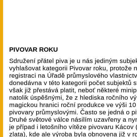
PIVOVAR ROKU
Sdružení přátel piva je u nás jediným subj
vyhlašovat kategorii Pivovar roku, protože
registraci na Úřadě průmyslového vlastnictví
donedávna v této kategorii počet subjektů st
však již přestává platit, neboť některé minip
natolik úspěšnými, že z hlediska ročního výs
magickou hranici roční produkce ve výši 10 
pivovary průmyslovými. Často se jedná o pi
Druhé světové válce násilím uzavřeny a ny
je případ i letošního vítěze pivovaru Kácov
zlata), kde ale výroba byla obnovena již v r