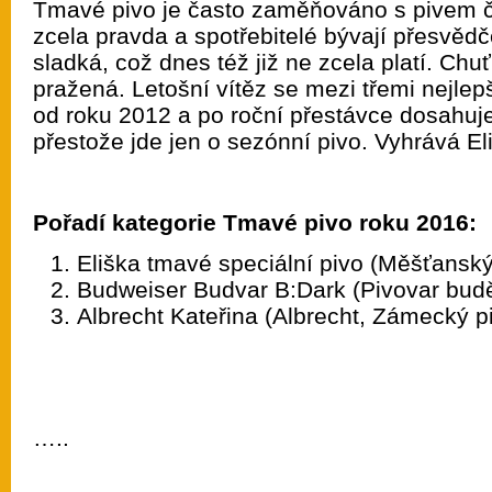
Tmavé pivo je často zaměňováno s pivem č
zcela pravda a spotřebitelé bývají přesvědč
sladká, což dnes též již ne zcela platí. Chu
pražená. Letošní vítěz se mezi třemi nejlep
od roku 2012 a po roční přestávce dosahuje
přestože jde jen o sezónní pivo. Vyhrává El
Pořadí kategorie Tmavé pivo roku 2016:
Eliška tmavé speciální pivo (Měšťanský
Budweiser Budvar B:Dark (Pivovar budě
Albrecht Kateřina (Albrecht, Zámecký p
…..