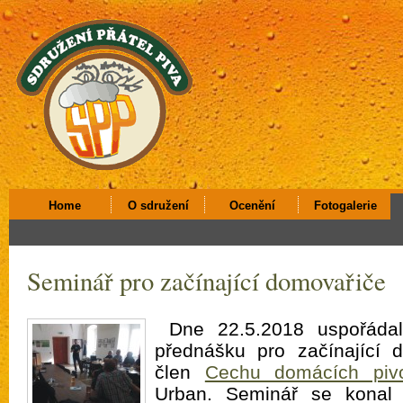
Home
O sdružení
Ocenění
Fotogalerie
Seminář pro začínající domovařiče
Dne 22.5.2018 uspořáda
přednášku pro začínající d
člen
Cechu domácích pivo
Urban. Seminář se konal