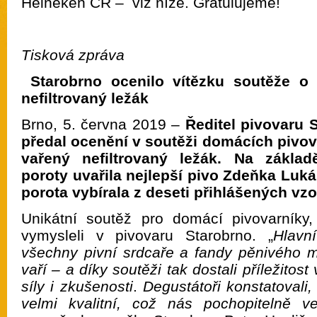
Heineken ČR – viz níže. Gratulujeme!
Tisková zpráva
Starobrno ocenilo vítězku soutěže o
nefiltrovaný ležák
Brno, 5. června 2019 –
Ředitel pivovaru 
předal ocenění v soutěži domácích pivov
vařený nefiltrovaný ležák. Na zákla
poroty uvařila nejlepší pivo Zdeňka Luk
porota vybírala z deseti přihlášených vzo
Unikátní soutěž pro domácí pivovarníky, 
vymysleli v pivovaru Starobrno. „
Hlavn
všechny pivní srdcaře a fandy pěnivého m
vaří – a díky soutěži tak dostali příležitos
síly
i zkušenosti
.
Degustátoři konstatovali,
velmi kvalitní, což nás pochopitelně vel