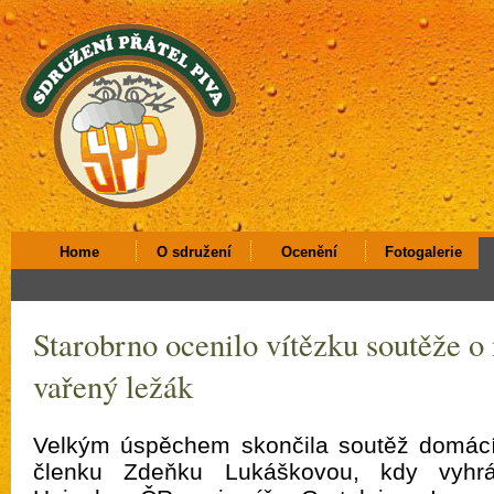
Home
O sdružení
Ocenění
Fotogalerie
Starobrno ocenilo vítězku soutěže o
vařený ležák
Velkým úspěchem skončila soutěž domácíc
členku Zdeňku Lukáškovou, kdy vyhrál