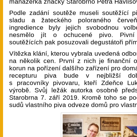
manažerka značky Starobrno Petra Havlišo
Podle zadání soutěže museli soutěžící p
sladu a žateckého poloraného červeňá
ingredience byly jejich svobodnou vol
nesmělo jít o ochucené pivo. Pivní o
soutěžících pak posuzovali degustátoři pří
Vítězka klání, kterou vybrala uvedená odbo
na několik cen. První z nich je finančn
korun na pořízení dalšího zařízení pro domá
recepturu piva bude v nejbližší do
s pracovníky pivovaru, kteří Zdeňce L
výrobě. Svůj ležák autorka osobně předs
Starobrna 7. září 2019. Kromě toho se poč
sudů vlastního piva odveze domů pro vlastn