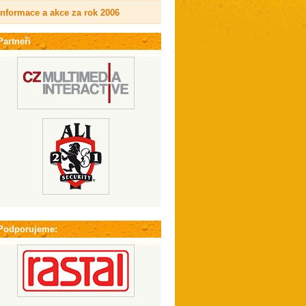
Informace a akce za rok 2006
Partneři
Podporujeme: