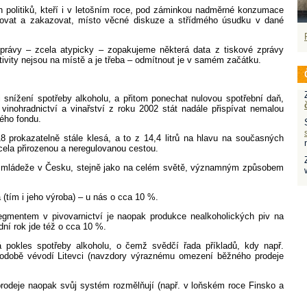
 politiků, kteří i v letošním roce, pod záminkou nadměrné konzumace
rňovat a zakazovat, místo věcné diskuze a střídmého úsudku v dané
zprávy – zcela atypicky – zopakujeme některá data z tiskové zprávy
tivity nejsou na místě a je třeba – odmítnout je v samém začátku.
ížení spotřeby alkoholu, a přitom ponechat nulovou spotřební daň,
 vinohradnictví a vinařství z roku 2002 stát nadále přispívat nemalou
ého fondu.
okazatelně stále klesá, a to z 14,4 litrů na hlavu na současných
zcela přirozenou a neregulovanou cestou.
 mládeže v Česku, stejně jako na celém světě, významným způsobem
tím i jeho výroba) – u nás o cca 10 %.
ntem v pivovarnictví je naopak produkce nealkoholických piv na
dní rok jde též o cca 10 %.
s spotřeby alkoholu, o čemž svědčí řada příkladů, kdy např.
hodobě vévodí Litevci (navzdory výraznému omezení běžného prodeje
je naopak svůj systém rozmělňují (např. v loňském roce Finsko a