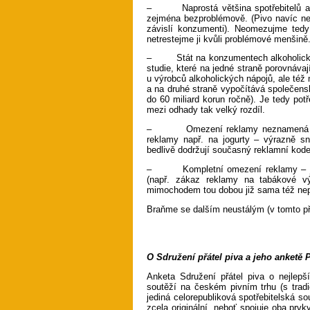
– Naprostá většina spotřebitelů alk
zejména bezproblémově. (Pivo navíc nen
závislí konzumenti). Neomezujme tedy
netrestejme ji kvůli problémové menšině
– Stát na konzumentech alkoholických 
studie, které na jedné straně porovnávaj
u výrobců alkoholických nápojů, ale též 
a na druhé straně vypočítává společens
do 60 miliard korun ročně). Je tedy pot
mezi odhady tak velký rozdíl.
– Omezení reklamy neznamená automa
reklamy např. na jogurty – výrazně sn
bedlivě dodržují současný reklamní kode
– Kompletní omezení reklamy – jak u
(např. zákaz reklamy na tabákové v
mimochodem tou dobou již sama též nepa
Braňme se dalším neustálým (v tomto p
O Sdružení přátel piva a jeho anketě 
Anketa Sdružení přátel piva o nejlepš
soutěží na českém pivním trhu (s tradi
jediná celorepubliková spotřebitelská 
zcela originální, neboť spojuje oba prv