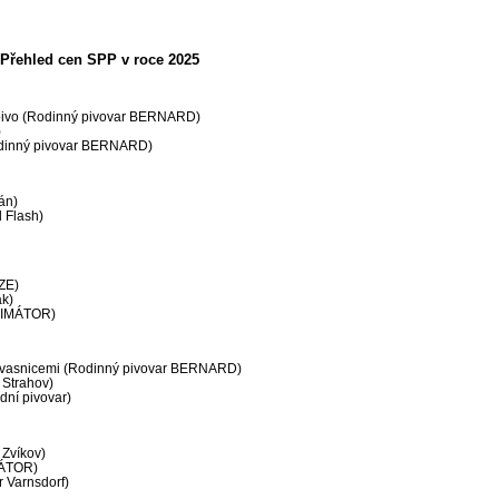
Přehled cen SPP v roce 2025
pivo (Rodinný pivovar BERNARD)
)
dinný pivovar BERNARD)
án)
 Flash)
ZE)
ák)
RIMÁTOR)
vasnicemi (Rodinný pivovar BERNARD)
 Strahov)
dní pivovar)
 Zvíkov)
MÁTOR)
 Varnsdorf)