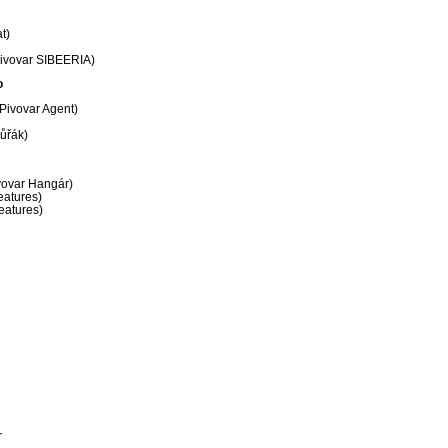
t)
Pivovar SIBEERIA)
o
Pivovar Agent)
hůřák)
ivovar Hangár)
eatures)
eatures)
r