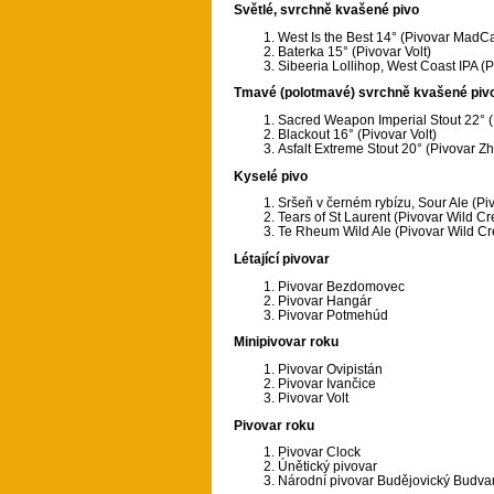
Světlé, svrchně kvašené pivo
West Is the Best 14° (Pivovar MadCa
Baterka 15° (Pivovar Volt)
Sibeeria Lollihop, West Coast IPA (
Tmavé (polotmavé) svrchně kvašené piv
Sacred Weapon Imperial Stout 22° (
Blackout 16° (Pivovar Volt)
Asfalt Extreme Stout 20° (Pivovar Z
Kyselé pivo
Sršeň v černém rybízu, Sour Ale (P
Tears of St Laurent (Pivovar Wild Cr
Te Rheum Wild Ale (Pivovar Wild Cr
Létající pivovar
Pivovar Bezdomovec
Pivovar Hangár
Pivovar Potmehúd
Minipivovar roku
Pivovar Ovipistán
Pivovar Ivančice
Pivovar Volt
Pivovar roku
Pivovar Clock
Únětický pivovar
Národní pivovar Budějovický Budva