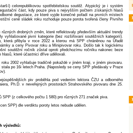
arší) celorepublikovou spotřebitelskou soutěž. Atypický je i systém
degustační část, kdy pouze piva s nejvyšším počtem získaných hlasů
odborné degustace, ze které vyjde konečné pořadí na prvních místech
restižní ceně sládek roku rozhoduje pouze porota tvořená členy Pivního
různých drobných změn, které reflektovaly především aktuální trendy
y vyhlašované pivní kategorie (bez rozšiřovaní soutěžních kategorií).
ku, která přibyla v roce 2022 a kterou má SPP chráněnou na Úřadě
známky a ceny Pivovar roku a Minipivovar roku. Došlo tak k logickému
ošní soutěžní ročník zůstal oproti předchozímu ročníku nakonec beze
hlasů, které účastnici dříve udělovali.
roku 2002 vyhlašuje tradičně pokaždé v jiném kraji, v jiném pivovaru.
 stala po 16i letech Praha. (Naposledy se ceny SPP předávaly v Praze
ov).
nejúspěšnějších piv proběhla pod vedením lektora ČZU a odborného
era, Ph.D. v neveřejných prostorách Strahovského pivovaru dne 25.
nů SPP (z celkového počtu 1 580) pro různých 271 značek piva.
h cen SPP) dle verdiktu poroty letos nebude udělen.
ch výsledků: