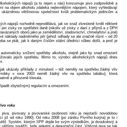
oholických nápojů (a to nejen u nás) konzumuje pivo zodpovědně a
í na objem alkoholu zdaleka nejlevnějším nápojem, který vyhledávají
 ukázněnou většinovou společnost kvůli problematickým jedincům a
.
nápojů rozhodně neprodělává, jak se snaž zkresleně tvrdit některé
í jen zisky ze spotřební daně (nikoliv už zisky z daní z příjmů a z DPH
navázaných oborů jako je zemědělství, sladovnictví, chmelařství a jiné)
ké náklady nadměrného pití (jehož odhady se ale značně různí – od 20
řeba se ptát, jak k daným číslům státní úředníci vůbec došli, a proč je
ticky snížení spotřeby alkoholu, stejně jako by snad omezení
ižovalo jejich spotřebu. Mimo to, výrobci alkoholických nápojů dnes
x.
kázaly příklady z minulosti – též neměly na spotřebu žádný vliv
ýrobky v roce 2003 neměl žádný vliv na spotřebu tabáku), která
trně a přirozeně klesala.
řípadě zbytečným) regulacím a omezením.
Pivo roku
í piva, pivovary a pivovarské osobnosti roku je nejstarší novodobou
cí již od roku 1990). Od roku 2008 (po zániku Pivního kurýra) je to i
soutěž. Systém, kterým SPP dojde ke svým výsledkům, je dvoukolový a
ky většiny soutěží, tedy anketní a degustační část. Vítězná piva se tak