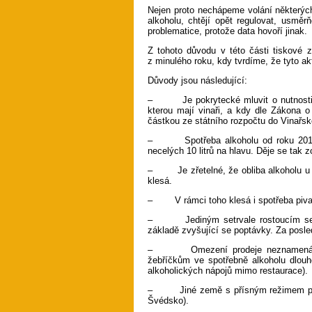
Nejen proto nechápeme volání některých
alkoholu, chtějí opět regulovat, usmě
problematice, protože data hovoří jinak.
Z tohoto důvodu v této části tiskové 
z minulého roku, kdy tvrdíme, že tyto ak
Důvody jsou následující:
– Je pokrytecké mluvit o nutnosti sn
kterou mají vinaři, a kdy dle Zákona o
částkou ze státního rozpočtu do Vinařsk
– Spotřeba alkoholu od roku 2018 pr
necelých 10 litrů na hlavu. Děje se tak 
– Je zřetelné, že obliba alkoholu u
klesá.
– V rámci toho klesá i spotřeba piva (
– Jediným setrvale rostoucím segme
základě zvyšující se poptávky. Za posle
– Omezení prodeje neznamená pokle
žebříčkům ve spotřebně alkoholu dlou
alkoholických nápojů mimo restaurace).
– Jiné země s přísným režimem prode
Švédsko).