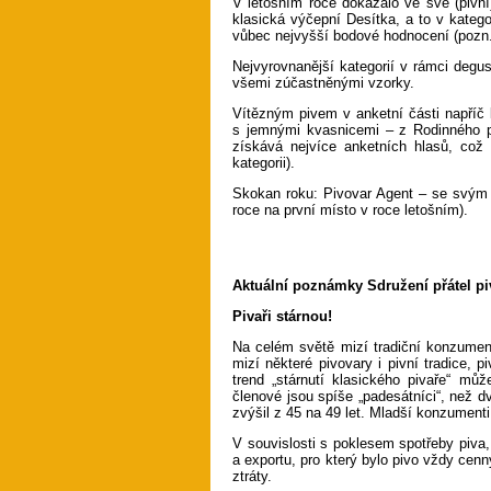
V letošním roce dokázalo ve své (pivní)
klasická výčepní Desítka, a to v katego
vůbec nejvyšší bodové hodnocení (pozn. 
Nejvyrovnanější kategorií v rámci degus
všemi zúčastněnými vzorky.
Vítězným pivem v anketní části napříč 
s jemnými kvasnicemi – z Rodinného pi
získává nejvíce anketních hlasů, což 
kategorii).
Skokan roku: Pivovar Agent – se svým 
roce na první místo v roce letošním).
Aktuální poznámky Sdružení přátel pi
Pivaři stárnou!
Na celém světě mizí tradiční konzument
mizí některé pivovary i pivní tradice, 
trend „stárnutí klasického pivaře“ mů
členové jsou spíše „padesátníci“, než 
zvýšil z 45 na 49 let. Mladší konzumenti
V souvislosti s poklesem spotřeby piva
a exportu, pro který bylo pivo vždy cen
ztráty.