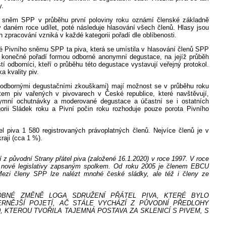
y.
ní sněm SPP v průběhu první poloviny roku oznámí členské základně
v daném roce udílet, poté následuje hlasování všech členů. Hlasy jsou
pracování vzniká v každé kategorii pořadí dle oblíbenosti.
é Pivního sněmu SPP ta piva, která se umístila v hlasování členů SPP
h konečné pořadí formou odborné anonymní degustace, na jejíž průběh
ští odborníci, kteří o průběhu této degustace vystavují veřejný protokol.
a kvality piv.
odbornými degustačními zkouškami) mají možnost se v průběhu roku
ntem piv vařených v pivovarech v České republice, které navštěvují,
onymní ochutnávky a moderované degustace a účastní se i ostatních
gorii Sládek roku a Pivní počin roku rozhoduje pouze porota Pivního
l piva 1 580 registrovaných právoplatných členů. Nejvíce členů je v
aji (cca 1 %).
í z původní Strany přátel piva (založené 16.1.2020) v roce 1997. V roce
le nové legislativy zapsaným spolkem. Od roku 2005 je členem EBCU
 Mezi členy SPP lze nalézt mnohé české sládky, ale též i členy ze
BNÉ ZMĚNĚ LOGA SDRUŽENÍ PŘÁTEL PIVA, KTERÉ BYLO
RNĚJŠÍ POJETÍ, AČ STÁLE VYCHÁZÍ Z PŮVODNÍ PŘEDLOHY
, KTEROU TVOŘILA TAJEMNÁ POSTAVA ZA SKLENICÍ S PIVEM, S