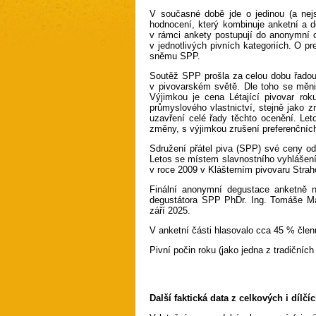
V současné době jde o jedinou (a nejst
hodnocení, který kombinuje anketní a 
v rámci ankety postupují do anonymní 
v jednotlivých pivních kategoriích. O p
sněmu SPP.
Soutěž SPP prošla za celou dobu řadou 
v pivovarském světě. Dle toho se měnil
Výjimkou je cena Létající pivovar ro
průmyslového vlastnictví, stejně jako 
uzavření celé řady těchto ocenění. Let
změny, s výjimkou zrušení preferenčních 
Sdružení přátel piva (SPP) své ceny od 
Letos se místem slavnostního vyhlášení
v roce 2009 v Klášterním pivovaru Strah
Finální anonymní degustace anketně 
degustátora SPP PhDr. Ing. Tomáše Mai
září 2025.
V anketní části hlasovalo cca 45 % čle
Pivní počin roku (jako jedna z tradičníc
Další faktická data z celkových i dílčí