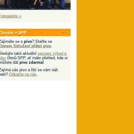
Fotogalerie »
Členství v SPP
Zajímáte se o
pivo
? Staňte se
členem Sdružení přátel piva
.
Sledujte také aktuální
seznam výhod a
slev
členů SPP, ať máte přehled, kde si
můžete dát
pivo zdarma!
Zajímá vás pivo a líbí se vám náš
web?
Odkažte na nás
.