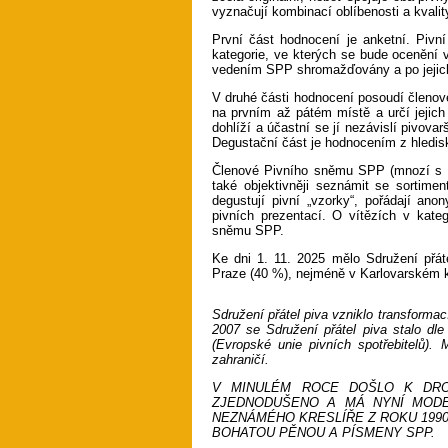
vyznačují kombinací oblíbenosti a kvalit
První část hodnocení je anketní. Piv
kategorie, ve kterých se bude ocenění 
vedením SPP shromažďovány a po jejich z
V druhé části hodnocení posoudí členov
na prvním až pátém místě a určí jejic
dohlíží a účastní se jí nezávislí pivovar
Degustační část je hodnocením z hledisk
Členové Pivního sněmu SPP (mnozí s 
také objektivněji seznámit se sortime
degustují pivní „vzorky“, pořádají an
pivních prezentací. O vítězích v kate
sněmu SPP.
Ke dni 1. 11. 2025 mělo Sdružení přáte
Praze (40 %), nejméně v Karlovarském kr
Sdružení přátel piva vzniklo transformac
2007 se Sdružení přátel piva stalo d
(Evropské unie pivních spotřebitelů).
zahraničí.
V MINULÉM ROCE DOŠLO K DRO
ZJEDNODUŠENO A MÁ NYNÍ MODE
NEZNÁMÉHO KRESLÍŘE Z ROKU 1990
BOHATOU PĚNOU A PÍSMENY SPP.