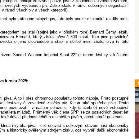
 kategorii obhájit vítězství pouze pivo z Rodinného pivovaru Bernard,
rii světlých výčepních piv. Zde získalo v rámci odborných degustací i
v rámci všech piv a všech kategorií).
tací byla kategorie silných piv, kde byly pouze minimální rozdíly mezi
kategoriemi se stal (stejně jako v loňském roce) Bernard Černý ležák,
vovaru Bernard, který získal přesně 300 hlasů. Toto pivo pravidelně
svědčí o jeho dlouhodobé a stabilní oblibě mezi znalci piva (v této
pivem Sacred Weapon Imperial Stout 22° (z druhé desítky v loňském
va k roku 2025:
i piva. A to i přes ohromnou popularitu tohoto nápoje. Proto postupně
pivní festivaly či zavedené značky piv. Klesá také spotřeba piva. Tento
žeme pozorovat i v našem sdružení, kdy (služebně) nově vstoupivší
dvacetiletá mládež. Průměrný věk člena SPP se za posledních deset let
 také dávají přednost lehčím a slabším pivům, oproti starší generaci.
, klesá i výroba piva – což souvisí s celkovým stavem naší ekonomiky
ným a historicky ověřeným zdrojem zisku, což vytváří další ekonomické