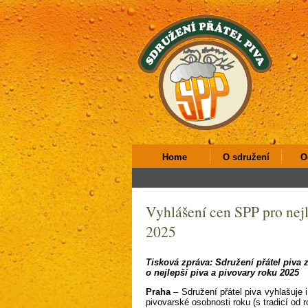
Home
O sdružení
O
Vyhlášení cen SPP pro nejl
2025
Tisková zpráva: Sdružení přátel piva 
o nejlepší piva a pivovary roku 2025
Praha
– Sdružení přátel piva vyhlašuje i
pivovarské osobnosti roku (s tradicí od 