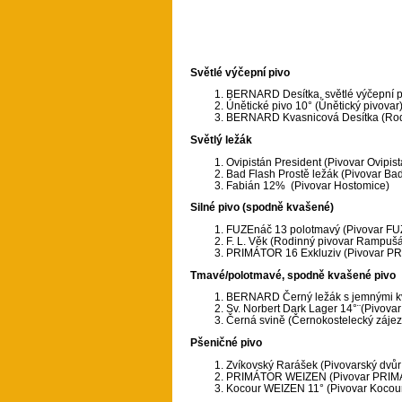
Světlé výčepní pivo
BERNARD Desítka, světlé výčepní 
Únětické pivo 10° (Únětický pivovar
BERNARD Kvasnicová Desítka (Ro
Světlý ležák
Ovipistán President (Pivovar Ovipist
Bad Flash Prostě ležák (Pivovar Bad
Fabián 12% (Pivovar Hostomice)
Silné pivo (spodně kvašené)
FUZEnáč 13 polotmavý (Pivovar FU
F. L. Věk (Rodinný pivovar Rampuš
PRIMÁTOR 16 Exkluziv (Pivovar P
Tmavé/polotmavé, spodně kvašené pivo
BERNARD Černý ležák s jemnými k
Sv. Norbert Dark Lager 14°¨(Pivovar
Černá svině (Černokostelecký zájez
Pšeničné pivo
Zvíkovský Rarášek (Pivovarský dvůr
PRIMÁTOR WEIZEN (Pivovar PRI
Kocour WEIZEN 11° (Pivovar Kocour