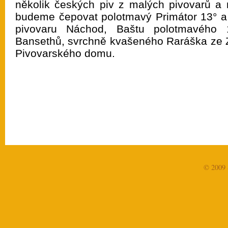
několik českých piv z malých pivovarů a 
budeme čepovat polotmavý Primátor 13° a 
pivovaru Náchod, Baštu polotmavého 
Bansethů, svrchně kvašeného Raráška ze 
Pivovarského domu.
© 2009 