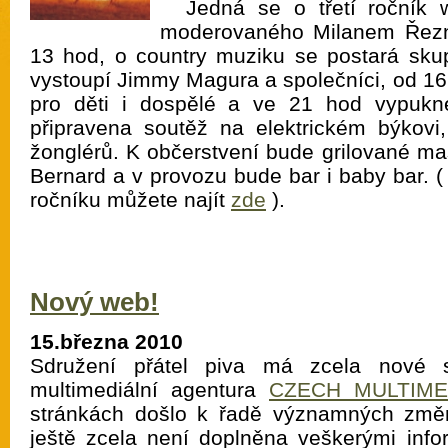
Jedná se o třetí ročník 
moderovaného Milanem Řezn
13 hod, o country muziku se postará sku
vystoupí Jimmy Magura a společníci, od 1
pro děti i dospělé a ve 21 hod vypukn
připravena soutěž na elektrickém býkovi,
žonglérů. K občerstvení bude grilované ma
Bernard a v provozu bude bar i baby bar. 
ročníku můžete najít
zde
).
Nový web!
15.března 2010
Sdružení přátel piva má zcela nové st
multimediální agentura
CZECH MULTIME
stránkách došlo k řadě významných změ
ještě zcela není doplněna veškerými inf