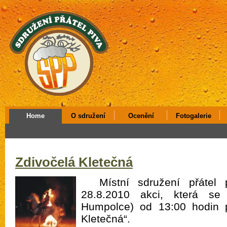
Home
O sdružení
Ocenění
Fotogalerie
Zdivočelá Kletečná
Místní sdružení přátel 
28.8.2010 akci, která s
Humpolce) od 13:00 hodin 
Kletečná“.