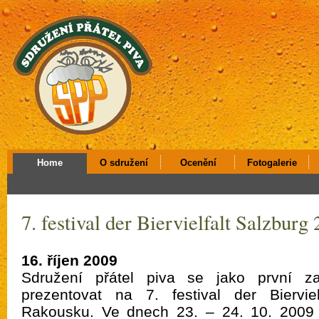
Home
O sdružení
Ocenění
Fotogalerie
7. festival der Biervielfalt Salzburg
16. říjen 2009
Sdružení přátel piva se jako první za
prezentovat na 7. festival der Biervi
Rakousku. Ve dnech 23. – 24. 10. 2009