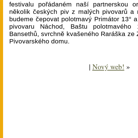
festivalu pořádaném naší partnerskou o
několik českých piv z malých pivovarů a 
budeme čepovat polotmavý Primátor 13° a 
pivovaru Náchod, Baštu polotmavého 
Bansethů, svrchně kvašeného Raráška ze 
Pivovarského domu.
|
Nový web!
»