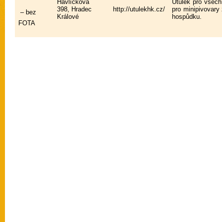
Havlíčkova
Útulek pro všech
398, Hradec
http://utulekhk.cz/
pro minipivovary 
– bez
Králové
hospůdku.
FOTA