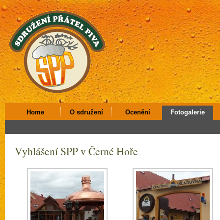
Home
O sdružení
Ocenění
Fotogalerie
Vyhlášení SPP v Černé Hoře