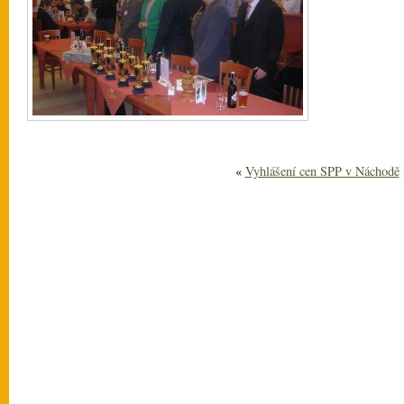
«
Vyhlášení cen SPP v Náchodě