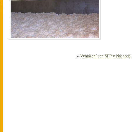
«
Vyhlášení cen SPP v Náchodě