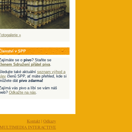
Fotogalerie »
Členství v SPP
Zajímáte se o
pivo
? Staňte se
členem Sdružení přátel piva
.
Sledujte také aktuální
seznam výhod a
slev
členů SPP, ať máte přehled, kde si
můžete dát
pivo zdarma!
Zajímá vás pivo a líbí se vám náš
web?
Odkažte na nás
.
Kontakt
|
Odkazy
MULTIMEDIA INTERACTIVE