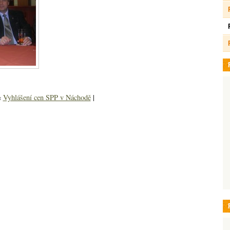
«
Vyhlášení cen SPP v Náchodě
|