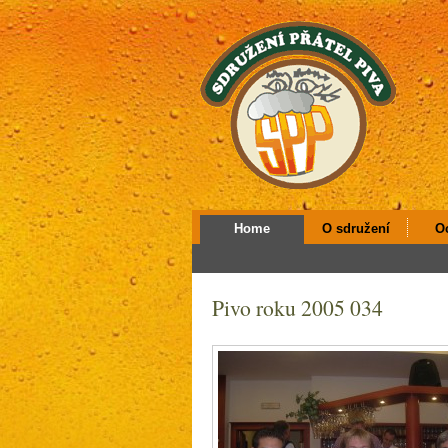
Home
O sdružení
O
Pivo roku 2005 034