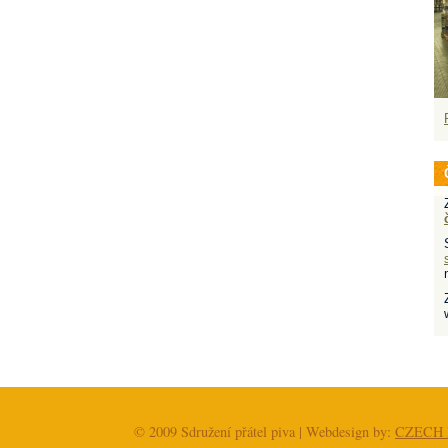
© 2009 Sdružení přátel piva | Webdesign by:
CZECH 