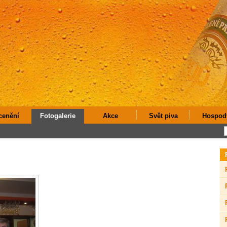
cenění
Fotogalerie
Akce
Svět piva
Hospod