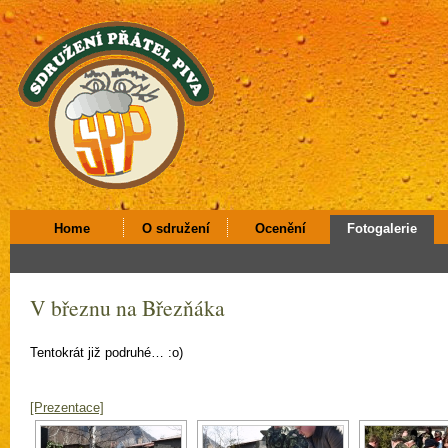
Home
O sdružení
Ocenění
Fotogalerie
V březnu na Březňáka
Tentokrát již podruhé… :o)
[Prezentace]