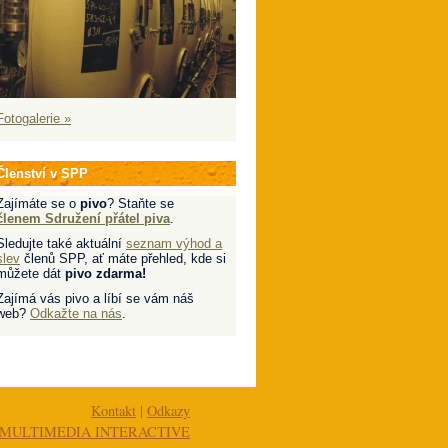
Fotogalerie »
Členství v SPP
Zajímáte se o
pivo
? Staňte se
členem Sdružení přátel piva
.
Sledujte také aktuální
seznam výhod a
slev
členů SPP, ať máte přehled, kde si
můžete dát
pivo zdarma!
Zajímá vás pivo a líbí se vám náš
web?
Odkažte na nás
.
Kontakt
|
Odkazy
MULTIMEDIA INTERACTIVE