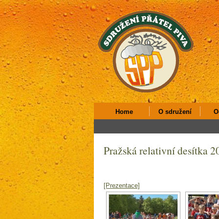
Home
O sdružení
O
Pražská relativní desítka 2
[Prezentace]