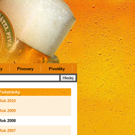
y
Pivovary
Pivotéky
Podstránky
Rok 2010
Rok 2009
Rok 2008
Rok 2007