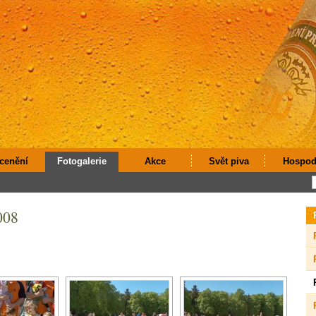
cenění
Fotogalerie
Akce
Svět piva
Hospod
008