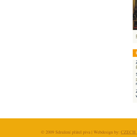
© 2009 Sdružení přátel piva | Webdesign by:
CZECH 