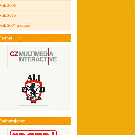
Rok 2006
Rok 2005
Rok 2004 a starší
Partneři
Podporujeme: