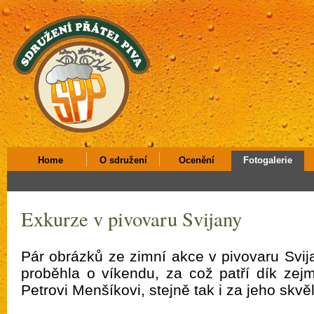
Home
O sdružení
Ocenění
Fotogalerie
Exkurze v pivovaru Svijany
Pár obrázků ze zimní akce v pivovaru Svija
proběhla o víkendu, za což patří dík zej
Petrovi Menšíkovi, stejně tak i za jeho skvě