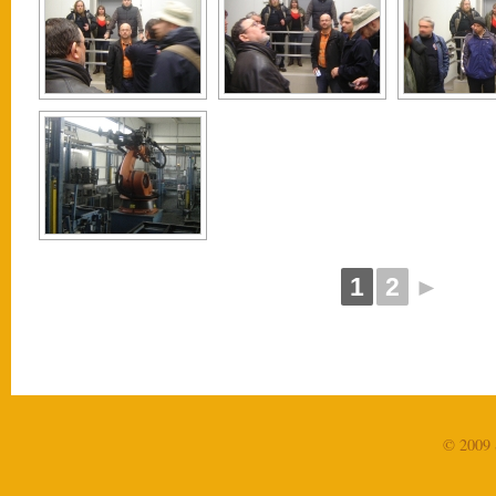
1
2
►
© 2009 