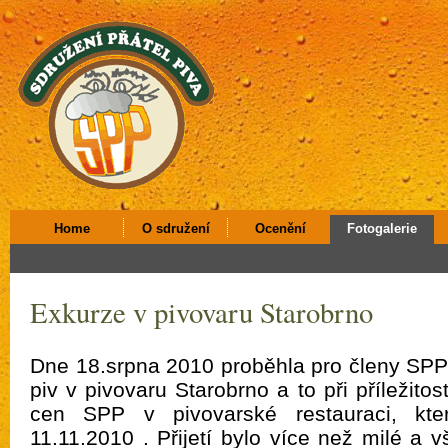
Home
O sdružení
Ocenění
Fotogalerie
Exkurze v pivovaru Starobrno
Dne 18.srpna 2010 proběhla pro členy SPP
piv v pivovaru Starobrno a to při příležito
cen SPP v pivovarské restauraci, kt
11.11.2010 . Přijetí bylo více než milé a v