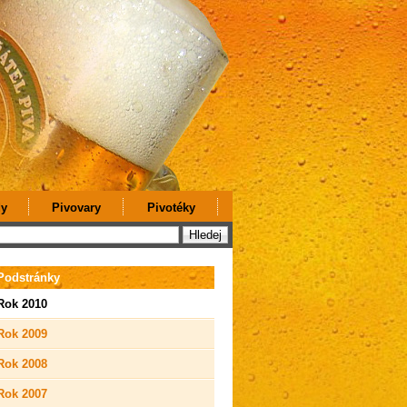
y
Pivovary
Pivotéky
Podstránky
Rok 2010
Rok 2009
Rok 2008
Rok 2007