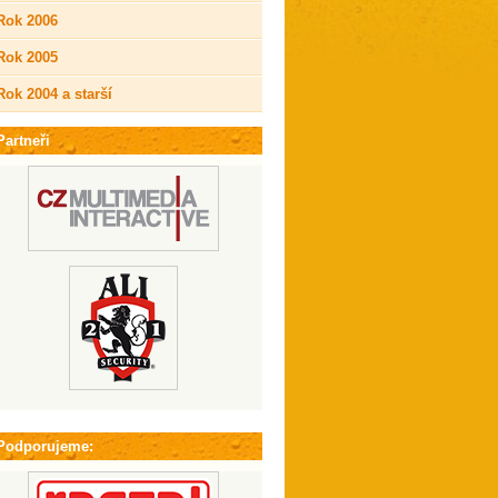
Rok 2006
Rok 2005
Rok 2004 a starší
Partneři
Podporujeme: