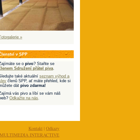
Fotogalerie »
Členství v SPP
Zajímáte se o
pivo
? Staňte se
členem Sdružení přátel piva
.
Sledujte také aktuální
seznam výhod a
slev
členů SPP, ať máte přehled, kde si
můžete dát
pivo zdarma!
Zajímá vás pivo a líbí se vám náš
web?
Odkažte na nás
.
Kontakt
|
Odkazy
MULTIMEDIA INTERACTIVE