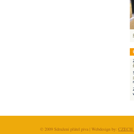
© 2009 Sdružení přátel piva | Webdesign by:
CZECH 