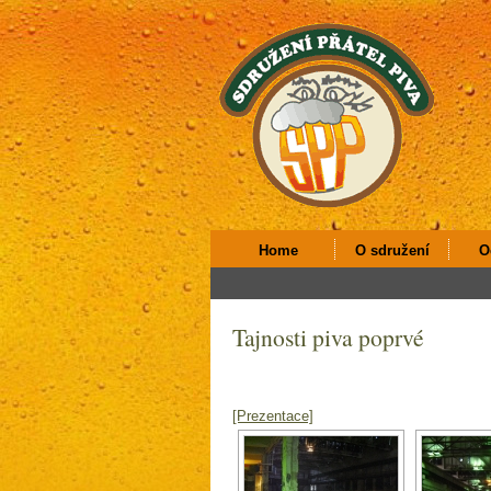
Home
O sdružení
O
Tajnosti piva poprvé
[Prezentace]