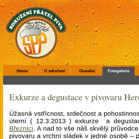
Home
O sdružení
Ocenění
Fotogalerie
Exkurze a degustace v pivovaru Her
Úžasná vstřícnost, srdečnost a pohostinnost
úterní ( 12.3.2013 ) exkurze a degust
Březnici
. A nad to vše náš skvělý průvodce
pivovaru a vrchní sládek v jedné osobě – 