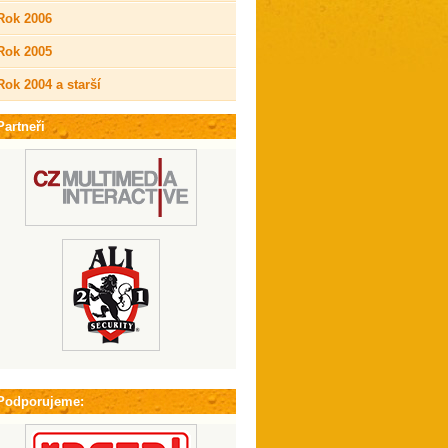
Rok 2006
Rok 2005
Rok 2004 a starší
Partneři
Podporujeme: