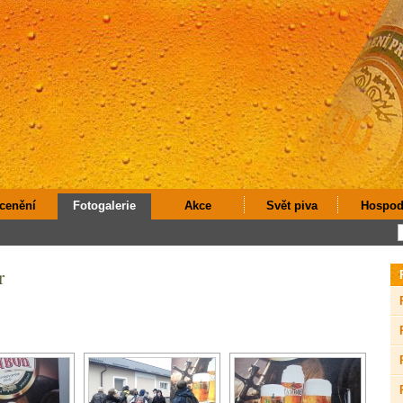
cenění
Fotogalerie
Akce
Svět piva
Hospod
r