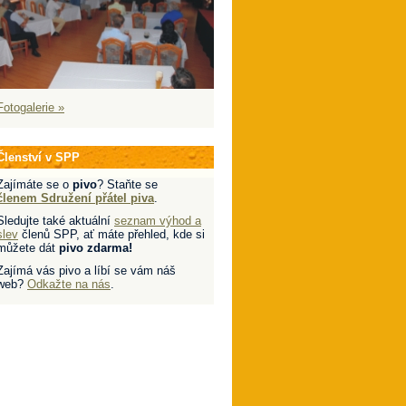
Fotogalerie »
Členství v SPP
Zajímáte se o
pivo
? Staňte se
členem Sdružení přátel piva
.
Sledujte také aktuální
seznam výhod a
slev
členů SPP, ať máte přehled, kde si
můžete dát
pivo zdarma!
Zajímá vás pivo a líbí se vám náš
web?
Odkažte na nás
.