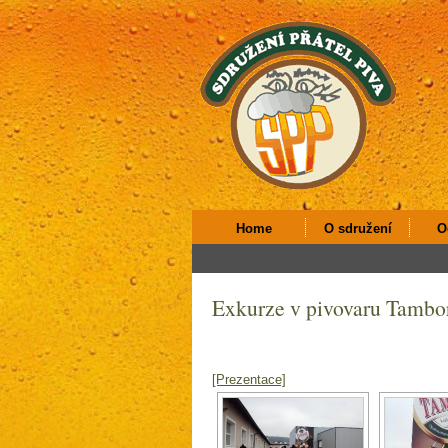
Home
O sdružení
O
Exkurze v pivovaru Tambo
[Prezentace]