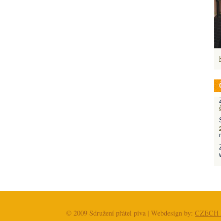
© 2009 Sdružení přátel piva | Webdesign by:
CZECH 