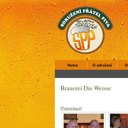
Home
O sdružení
O
Brauerei Die Weisse
[Prezentace]