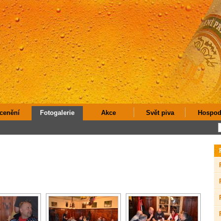
cenění
Fotogalerie
Akce
Svět piva
Hospod