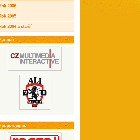
Rok 2006
Rok 2005
Rok 2004 a starší
Partneři
Podporujeme: