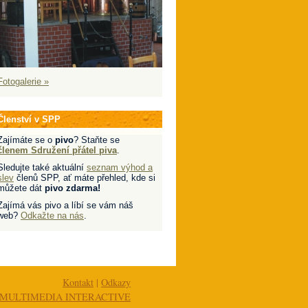
Fotogalerie »
Členství v SPP
Zajímáte se o
pivo
? Staňte se
členem Sdružení přátel piva
.
Sledujte také aktuální
seznam výhod a
slev
členů SPP, ať máte přehled, kde si
můžete dát
pivo zdarma!
Zajímá vás pivo a líbí se vám náš
web?
Odkažte na nás
.
Kontakt
|
Odkazy
MULTIMEDIA INTERACTIVE