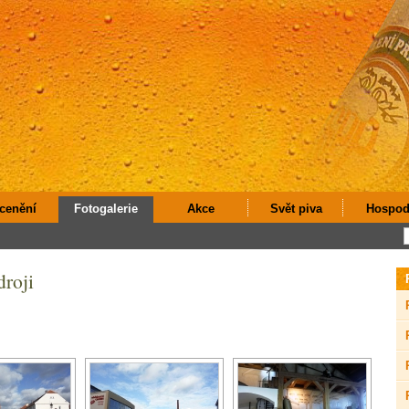
cenění
Fotogalerie
Akce
Svět piva
Hospod
roji