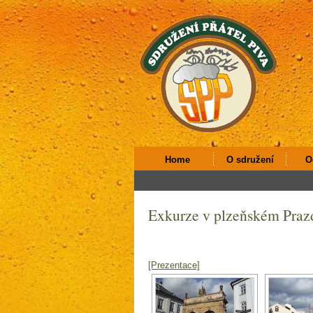
Home
O sdružení
O
Exkurze v plzeňském Prazd
[Prezentace]