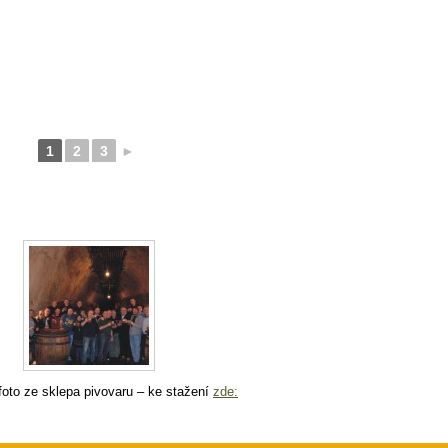
1
2
3
►
foto ze sklepa pivovaru – ke stažení
zde: