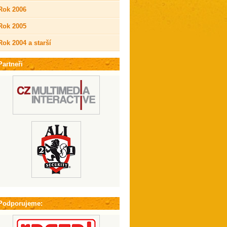
Rok 2006
Rok 2005
Rok 2004 a starší
Partneři
Podporujeme: