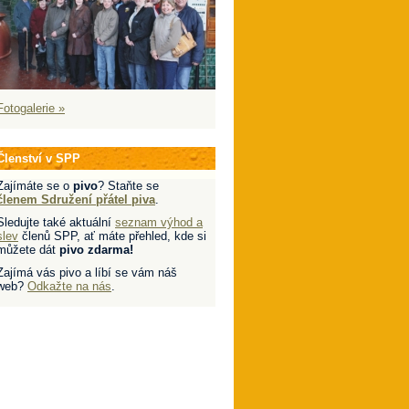
Fotogalerie »
Členství v SPP
Zajímáte se o
pivo
? Staňte se
členem Sdružení přátel piva
.
Sledujte také aktuální
seznam výhod a
slev
členů SPP, ať máte přehled, kde si
můžete dát
pivo zdarma!
Zajímá vás pivo a líbí se vám náš
web?
Odkažte na nás
.