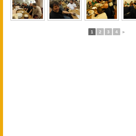
1
2
3
4
►