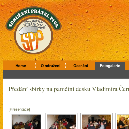
Home
O sdružení
Ocenění
Fotogalerie
Předání sbírky na pamětní desku Vladimíra Čer
[Prezentace]