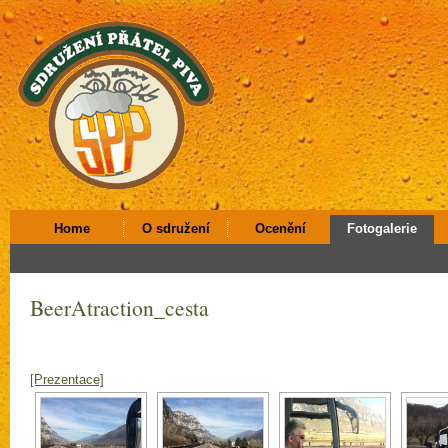
Home
O sdružení
Ocenění
Fotogalerie
BeerAtraction_cesta
[Prezentace]